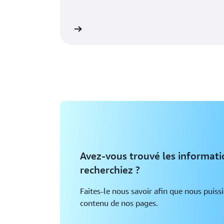
réer un compte AWS
En 
Avez-vous trouvé les informat
recherchiez ?
Faites-le nous savoir afin que nous puiss
contenu de nos pages.