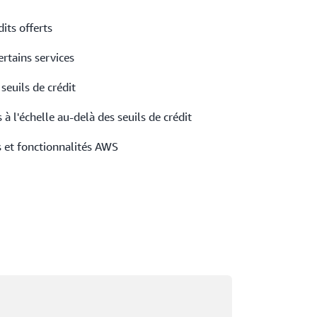
its offerts
ertains services
euils de crédit
à l'échelle au-delà des seuils de crédit
s et fonctionnalités AWS
argement