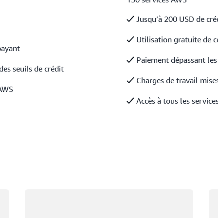
Jusqu’à 200 USD de créd
Utilisation gratuite de c
payant
Paiement dépassant les s
des seuils de crédit
Charges de travail mises 
 AWS
Accès à tous les service
Chargement
Ch