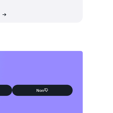
us
Non