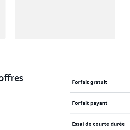
offres
Forfait gratuit
Forfait payant
Commencez votre parcours 
l’offre gratuite. Accédez à 
Explorez et testez les se
Essai de courte durée
de 6 mois.
Accédez à notre portefeuil