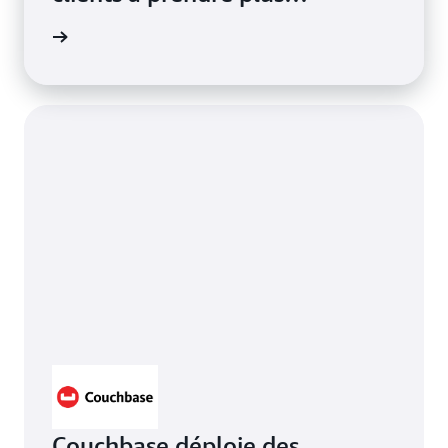
rapidement de meilleures
as S&P »
décisions financières.
Couchbase déploie des