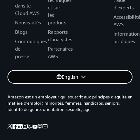
techniques
l’aide
dans le
et sur
d’experts
Cloud AWS
les
Accessibilit
Nouveautés
produits
AWS
Blogs
Rapports
Information
d'analystes
Communiqués
juridiques
de
Partenaires
presse
AWS
English
Amazon est un employeur qui souscrit aux principes d’équité en
matière d’emploi : minorités, femmes, handicaps, seniors,
identité de genre, orientation sexuelle, âge.