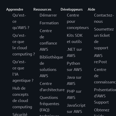
Apprendre
Ressources
Développeurs
Aide
Qu’est-
Démarrer
Centre
Contactez-
ce
pour
nous
Formation
qu’AWS ?
concepteurs
Soumettez
Centre
Qu’est-
Kits SDK
un ticket
de
ce que
et outils
de
confiance
le cloud
support
AWS
.NET sur
computing ?
AWS
AWS
Bibliothèque
Qu’est-
re:Post
de
Python
ce que
solutions
sur AWS
Centre
l’IA
AWS
de
Java sur
agentique ?
connaissanc
Centre
AWS
Hub de
d'architecture
Présentatio
PHP sur
concepts
d’AWS
Questions
AWS
de cloud
Support
fréquentes
JavaScript
computing
(FAQ)
Obtenez
sur AWS
Sécurité