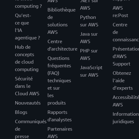
AWS
.NET sur
computing ?
AWS
AWS
Bibliothèque
Qu’est-
re:Post
de
Python
ce que
solutions
sur AWS
Centre
l’IA
AWS
de
Java sur
agentique ?
connaissanc
Centre
AWS
Hub de
d'architecture
Présentatio
PHP sur
concepts
d’AWS
Questions
AWS
de cloud
Support
fréquentes
JavaScript
computing
(FAQ)
Obtenez
sur AWS
Sécurité
techniques
l’aide
dans le
et sur
d’experts
Cloud AWS
les
Accessibilit
Nouveautés
produits
AWS
Blogs
Rapports
Information
d'analystes
Communiqués
juridiques
de
Partenaires
presse
AWS