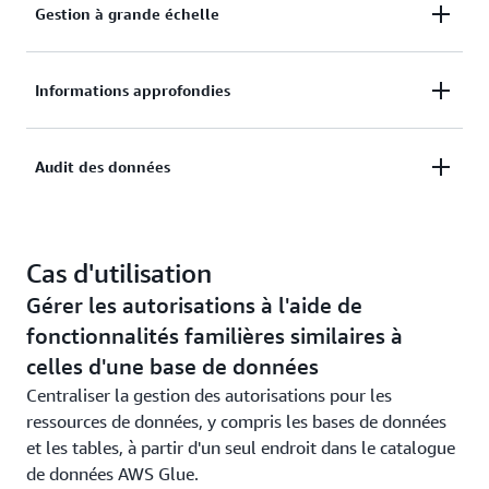
Gestion à grande échelle
données à l'aide de fonctionnalités familières
similaires à celles d'une base de données.
Simplifier la gestion et la gouvernance de la sécurité
Informations approfondies
pour vos utilisateurs à grande échelle.
Obtenir rapidement des informations plus
Audit des données
approfondies à partir de données partagées en toute
sécurité avec des utilisateurs internes et externes.
Surveiller votre accès aux données et contribuer à la
mise en conformité grâce à un audit complet des
Cas d'utilisation
données.
Gérer les autorisations à l'aide de
fonctionnalités familières similaires à
celles d'une base de données
Centraliser la gestion des autorisations pour les
ressources de données, y compris les bases de données
et les tables, à partir d'un seul endroit dans le catalogue
de données AWS Glue.