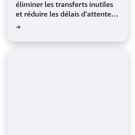
éliminer les transferts inutiles
et réduire les délais d’attente
et de résolution dès le premier
a vidéo
appel