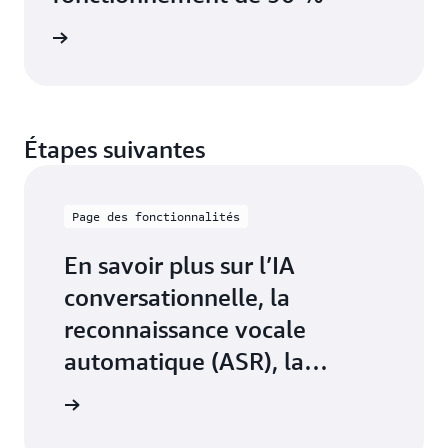
e client
Étapes suivantes
Page des fonctionnalités
En savoir plus sur l’IA
conversationnelle, la
reconnaissance vocale
automatique (ASR), la
compréhension du langage
mazon Lex
naturel (NLU), etc.