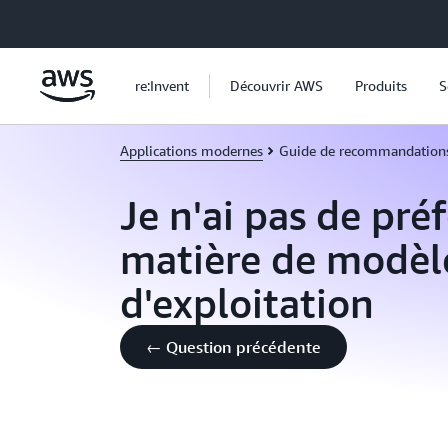
Passer au contenu principal
re:Invent
Découvrir AWS
Produits
S
Applications modernes
Guide de recommandation
Je n'ai pas de pré
matière de modèl
d'exploitation
← Question précédente