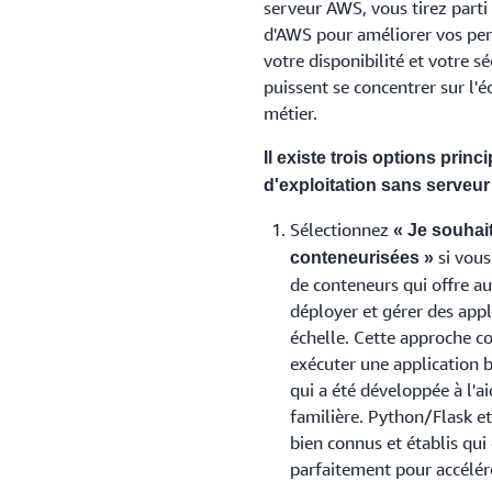
serveur AWS, vous tirez parti 
d'AWS pour améliorer vos perf
votre disponibilité et votre 
puissent se concentrer sur l'é
métier.
Il existe trois options princ
d'exploitation sans serveur
Sélectionnez
« Je souhai
si vou
conteneurisées »
Vous souhaitez déléguer à AWS
de conteneurs qui offre au
de l'infrastructure et des opé
déployer et gérer des appl
déployées sous forme de fonc
échelle. Cette approche c
la création d'applications ba
exécuter une application b
applications web/demandes-r
qui a été développée à l'
familière. Python/Flask 
Sélectionner
bien connus et établis qui
parfaitement pour accélére