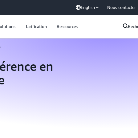
English
Nous contacter
olutions
Tarification
Ressources
Rech
s
férence en
e