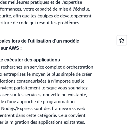
des meilleures pratiques et de l'expertise
ormances, votre capacité de mise à l'échelle,
sécurité, afin que les équipes de développement
criture de code qui résout les problèmes
ipales lors de l'utilisation d'un modèle
 sur AWS :
te exécuter des applications
s recherchez un service complet d'orchestration
 la plus grande partie possible de la gestion
x entreprises le moyen le plus simple de créer,
rations et vous allez créer des applications
ications conteneurisées à n'importe quelle
tions. Cette approche convient parfaitement à
onvient parfaitement lorsque vous souhaitez
sées sur les événements ou de nouvelles
asée sur les services, nouvelle ou existante,
éponses synchrones.
aide d'une approche de programmation
et Nodejs/Express sont des frameworks web
 entrent dans cette catégorie. Cela convient
r la migration des applications existantes.