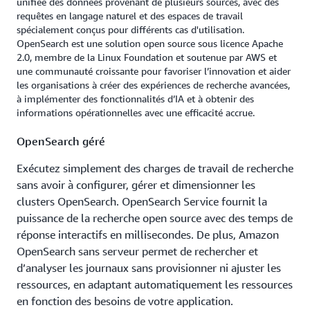
unifiée des données provenant de plusieurs sources, avec des
complète grâce au chiffrement, à des contrôles
requêtes en langage naturel et des espaces de travail
d'accès au niveau des index et à des déploiements
spécialement conçus pour différents cas d'utilisation.
multi-AZ pour une haute disponibilité, les clusters
OpenSearch est une solution open source sous licence Apache
2.0, membre de la Linux Foundation et soutenue par AWS et
gérés offrant des contrôles de sécurité
une communauté croissante pour favoriser l’innovation et aider
supplémentaires au niveau des documents.
les organisations à créer des expériences de recherche avancées,
à implémenter des fonctionnalités d’IA et à obtenir des
informations opérationnelles avec une efficacité accrue.
OpenSearch géré
Exécutez simplement des charges de travail de recherche
sans avoir à configurer, gérer et dimensionner les
clusters OpenSearch. OpenSearch Service fournit la
puissance de la recherche open source avec des temps de
réponse interactifs en millisecondes. De plus, Amazon
OpenSearch sans serveur permet de rechercher et
d’analyser les journaux sans provisionner ni ajuster les
ressources, en adaptant automatiquement les ressources
en fonction des besoins de votre application.