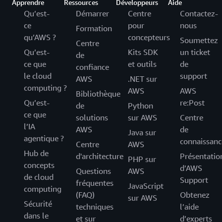
Apprendre
Ressources
Développeurs
Aide
Qu’est-
Démarrer
Centre
Contactez-
ce
pour
nous
Formation
qu’AWS ?
concepteurs
Soumettez
Centre
Qu’est-
Kits SDK
un ticket
de
ce que
et outils
de
confiance
le cloud
support
AWS
.NET sur
computing ?
AWS
AWS
Bibliothèque
Qu’est-
re:Post
de
Python
ce que
solutions
sur AWS
Centre
l’IA
AWS
de
Java sur
agentique ?
connaissanc
Centre
AWS
Hub de
d'architecture
Présentatio
PHP sur
concepts
d’AWS
Questions
AWS
de cloud
Support
fréquentes
JavaScript
computing
(FAQ)
Obtenez
sur AWS
Sécurité
techniques
l’aide
dans le
et sur
d’experts