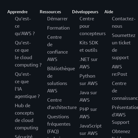
Apprendre
Ressources
Développeurs
Aide
Qu’est-
Démarrer
Centre
Contactez-
ce
pour
nous
Formation
qu’AWS ?
concepteurs
Soumettez
Centre
Qu’est-
Kits SDK
un ticket
de
ce que
et outils
de
confiance
le cloud
support
AWS
.NET sur
computing ?
AWS
AWS
Bibliothèque
Qu’est-
re:Post
de
Python
ce que
solutions
sur AWS
Centre
l’IA
AWS
de
Java sur
agentique ?
connaissanc
Centre
AWS
Hub de
d'architecture
Présentatio
PHP sur
concepts
d’AWS
Questions
AWS
de cloud
Support
fréquentes
JavaScript
computing
(FAQ)
Obtenez
sur AWS
Sécurité