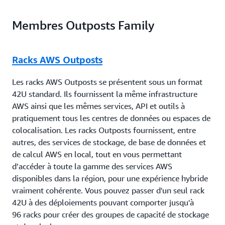
Utilisation de la même infrastructure matérielle, et
expérience entièrement gérée.
des mêmes API, outils et contrôles de gestion que
Membres Outposts Family
ceux disponibles dans le cloud pour fournir une
expérience vraiment cohérente pour le
développement et les opérations informatiques.
Racks AWS Outposts
Les racks AWS Outposts se présentent sous un format
42U standard. Ils fournissent la même infrastructure
AWS ainsi que les mêmes services, API et outils à
pratiquement tous les centres de données ou espaces de
colocalisation. Les racks Outposts fournissent, entre
autres, des services de stockage, de base de données et
de calcul AWS en local, tout en vous permettant
d’accéder à toute la gamme des services AWS
disponibles dans la région, pour une expérience hybride
vraiment cohérente. Vous pouvez passer d'un seul rack
42U à des déploiements pouvant comporter jusqu'à
96 racks pour créer des groupes de capacité de stockage