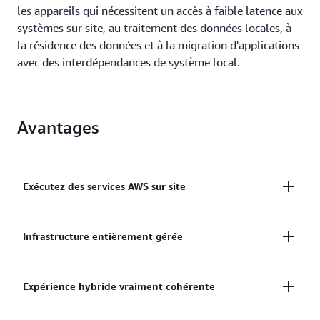
les appareils qui nécessitent un accès à faible latence aux
systèmes sur site, au traitement des données locales, à
la résidence des données et à la migration d'applications
avec des interdépendances de système local.
Avantages
Exécutez des services AWS sur site
Extension du calcul AWS, de la mise en réseau, de la
Infrastructure entièrement gérée
sécurité et d’autres services sur site pour répondre
aux besoins en termes de faible latence, de
Réduction des délais, ressources, risques
Expérience hybride vraiment cohérente
traitement des données locales et de résidence des
opérationnels et durées d’indisponibilité requis pour
données.
gérer l’infrastructure informatique avec une