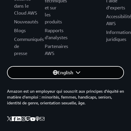
techniques
l’aide
dans le
et sur
d’experts
Cloud AWS
les
Accessibilit
Nouveautés
produits
AWS
Blogs
Rapports
Information
d'analystes
Communiqués
juridiques
de
Partenaires
presse
AWS
English
Amazon est un employeur qui souscrit aux principes d’équité en
matière d’emploi : minorités, femmes, handicaps, seniors,
identité de genre, orientation sexuelle, âge.