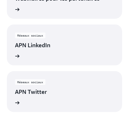
inaires
Réseaux sociaux
APN LinkedIn
onnecté
Réseaux sociaux
APN Twitter
s à jour