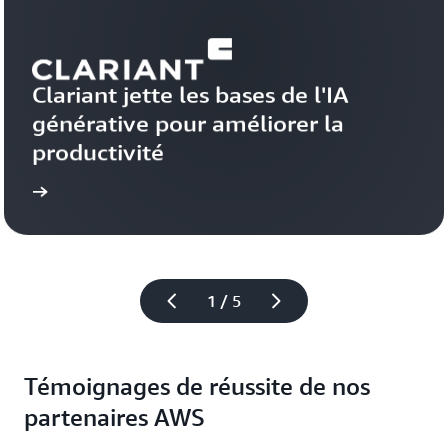
Clariant jette les bases de l'IA 
générative pour améliorer la 
productivité
 plus
En savoir
1 / 5
Témoignages de réussite de nos
partenaires AWS