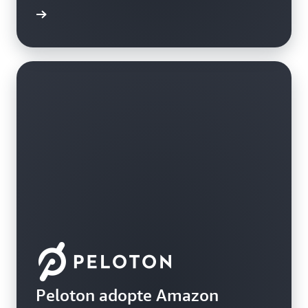
a vidéo
Peloton adopte Amazon