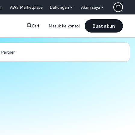
mi
AWS Marketplace
Dukungan
Akun saya
Buat akun
Cari
Masuk ke konsol
Partner