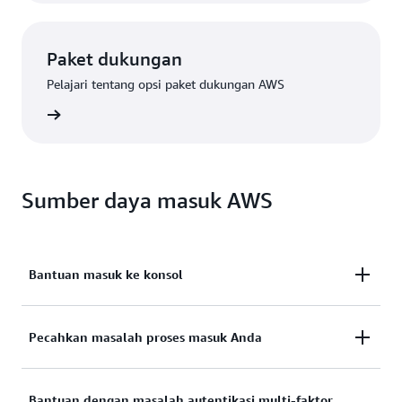
Paket dukungan
Pelajari tentang opsi paket dukungan AWS
Premium
Sumber daya masuk AWS
Bantuan masuk ke konsol
Perlu bantuan untuk masuk ke Konsol Manajemen
Pecahkan masalah proses masuk Anda
AWS?
Mencoba masuk, tetapi kredensialnya tidak
Bantuan dengan masalah autentikasi multi-faktor