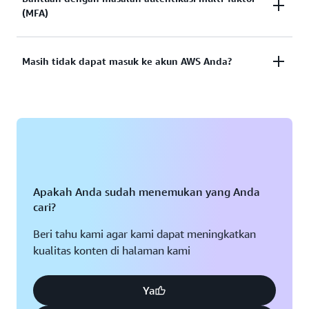
Lihat dokumentasi
(MFA)
berfungsi? Atau tidak memiliki kredensial untuk
mengakses akun pengguna
AWS?
root
Perangkat Autentikasi Multi-Faktor (MFA) hilang
Masih tidak dapat masuk ke akun AWS Anda?
Lihat solusi
atau tidak dapat digunakan
Jika Anda masih tidak dapat masuk ke akun AWS
Lihat solusi
Anda, isi formulir ini.
Lihat formulir
Apakah Anda sudah menemukan yang Anda
cari?
Beri tahu kami agar kami dapat meningkatkan
kualitas konten di halaman kami
Ya