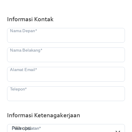
Informasi Kontak
Informasi Ketenagakerjaan
Peran Jabatan*
Peran Jabatan*
Pilih opsi