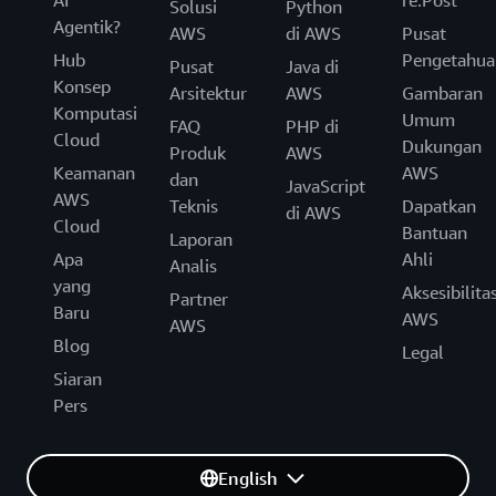
AI
re:Post
Solusi
Python
Agentik?
AWS
di AWS
Pusat
Hub
Pengetahua
Pusat
Java di
Konsep
Arsitektur
AWS
Gambaran
Komputasi
Umum
FAQ
PHP di
Cloud
Dukungan
Produk
AWS
Keamanan
AWS
dan
JavaScript
AWS
Teknis
Dapatkan
di AWS
Cloud
Bantuan
Laporan
Apa
Ahli
Analis
yang
Aksesibilita
Partner
Baru
AWS
AWS
Blog
Legal
Siaran
Pers
English