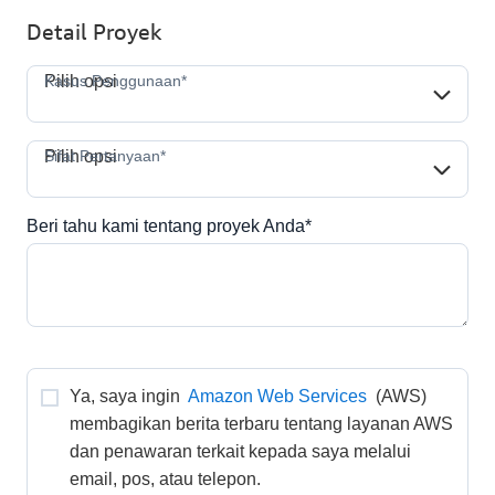
Detail Proyek
Kasus Penggunaan*
Kasus Penggunaan*
Pilih opsi
Sifat Pertanyaan*
Sifat Pertanyaan*
Pilih opsi
Beri tahu kami tentang proyek Anda*
Ya, saya ingin 
Amazon Web Services
 (AWS) 
membagikan berita terbaru tentang layanan AWS 
dan penawaran terkait kepada saya melalui 
email, pos, atau telepon. 