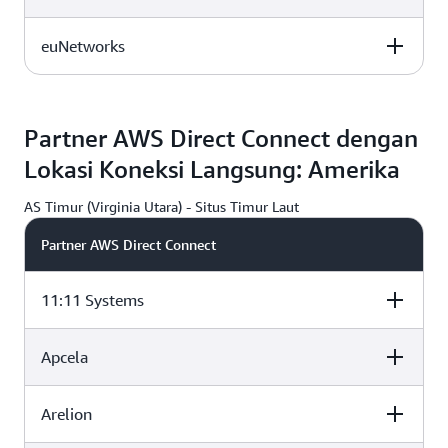
DEU
DEU
euNetworks
Atlas Edge BER001, Berlin,
IPB GmbH, Berlin,
DEU
DEU
G
Atlas Edge BER001, Berlin,
IPB GmbH, Berlin,
DEU
DEU
Partner AWS Direct Connect dengan
Lokasi Koneksi Langsung: Amerika
G
G
AS Timur (Virginia Utara) - Situs Timur Laut
Partner AWS Direct Connect
11:11 Systems
Apcela
Digital Realty
Equinix
CoreSite NY1,
IAD38, Ashburn,
DC2/DC11,
New York, NY
VA
Ashburn, VA
Arelion
Digital Realty
Equinix
CoreSite NY1,
IAD38, Ashburn,
DC2/DC11,
New York, NY