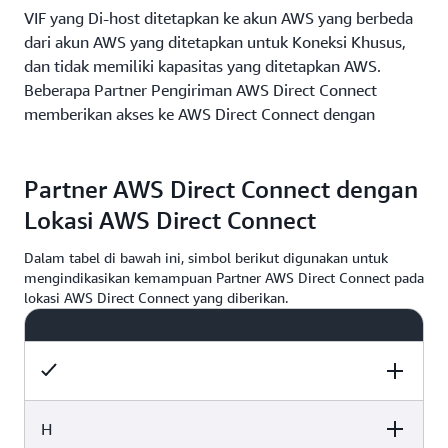
VIF yang Di-host ditetapkan ke akun AWS yang berbeda
dari akun AWS yang ditetapkan untuk Koneksi Khusus,
dan tidak memiliki kapasitas yang ditetapkan AWS.
Beberapa Partner Pengiriman AWS Direct Connect
memberikan akses ke AWS Direct Connect dengan
membuat VIF yang Di-host ke akun AWS Anda. VIF yang
Di-host tidak akan aktif hingga Anda menerimanya di
Partner AWS Direct Connect dengan
Konsol AWS, CLI, atau API. Partner Pengiriman AWS
Direct Connect menyediakan tiap VIF yang Di-host
Lokasi AWS Direct Connect
melalui tautan jaringan antara Partner Pengiriman AWS
Direct Connect dan AWS yang dibagikan oleh beberapa
Dalam tabel di bawah ini, simbol berikut digunakan untuk
mengindikasikan kemampuan Partner AWS Direct Connect pada
pelanggan. Tiap VIF yang Di-host memiliki akses ke
lokasi AWS Direct Connect yang diberikan.
semua kapasitas yang tersedia di tautan jaringan dengan
arah dari AWS ke Partner Pengiriman AWS Direct
Connect.
AWS tidak membatasi kapasitas lalu lintas jaringan pada
tiap VIF yang Di-host karena kemungkinan tautan
H