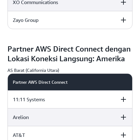
XO Communications
CyrusOne A1
CoreSite CH1,
Equinix CH2,
Aurora, IL
Chicago, IL
Chicago, IL
Zayo Group
CyrusOne A1
CoreSite CH1,
Equinix CH2,
Aurora, IL
Chicago, IL
Chicago, IL
CyrusOne A1
CoreSite CH1,
Equinix CH2,
Aurora, IL
Chicago, IL
Chicago, IL
Partner AWS Direct Connect dengan
Lokasi Koneksi Langsung: Amerika
G
G
AS Barat (California Utara)
Partner AWS Direct Connect
11:11 Systems
Arelion
CoreSite LA1, Los
EdgeConnex,
Equinix LA3, El
Angeles, CA
Phoenix, AZ
Segundo, CA
AT&T
CoreSite LA1, Los
EdgeConnex,
Equinix LA3, El
G