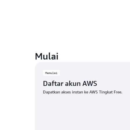
Mulai
Memulai
Daftar akun AWS
Dapatkan akses instan ke AWS Tingkat Free.