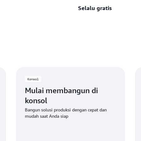
secara Gratis. Bangun dan s
Selalu gratis
Rasakan layanan AWS tertent
Awali uji coba saat mulai 
yang memenuhi syarat untuk
Manfaatkan penawaran laya
bulanan yang ditentukan. 
gratis ini atau mengakses f
kredit otomatis diterapka
Konsol
Mulai membangun di
konsol
Bangun solusi produksi dengan cepat dan
mudah saat Anda siap