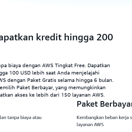
patkan kredit hingga 200
pa biaya dengan AWS Tingkat Free. Dapatkan
gga 100 USD lebih saat Anda menjelajahi
WS dengan Paket Gratis selama hingga 6 bulan.
 memilih Paket Berbayar, yang memungkinkan
tkan akses ke lebih dari 150 layanan AWS.
Paket Berbaya
an tanpa biaya atau
Kembangkan beban kerja si
layanan AWS