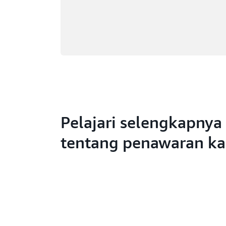
Pelajari selengkapnya
tentang penawaran k