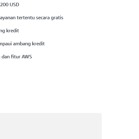
 200 USD
yanan tertentu secara gratis
g kredit
mpaui ambang kredit
 dan fitur AWS
muat