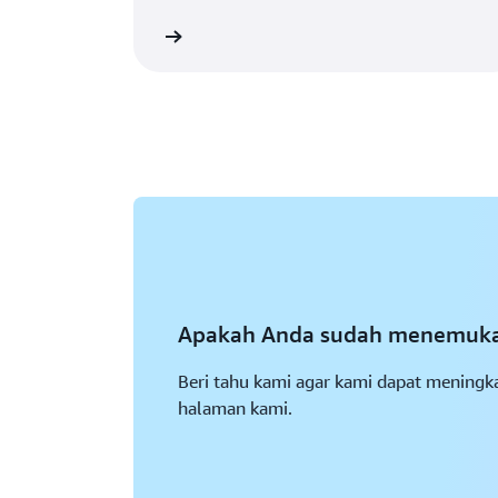
Buat akun AWS
Pelajari Se
Apakah Anda sudah menemukan
Beri tahu kami agar kami dapat meningka
halaman kami.