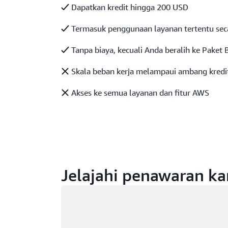
Dapatkan kredit hingga 200 USD
Termasuk penggunaan layanan tertentu seca
Tanpa biaya, kecuali Anda beralih ke Paket 
Skala beban kerja melampaui ambang kredi
Akses ke semua layanan dan fitur AWS
Jelajahi penawaran k
Memuat