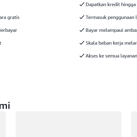
Dapatkan kredit hingga
ra gratis
Termasuk penggunaan la
Berbayar
Bayar melampaui amban
t
Skala beban kerja mela
Akses ke semua layanan
ami
Memuat
Me