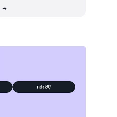
ya
Tidak