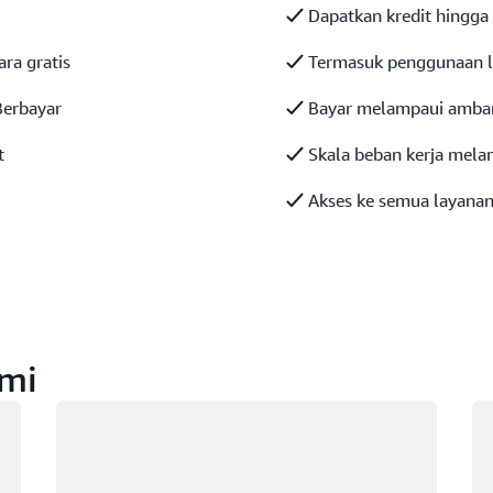
Dapatkan kredit hingga
ra gratis
Termasuk penggunaan la
Berbayar
Bayar melampaui amban
t
Skala beban kerja mela
Akses ke semua layanan
ami
Memuat
Me