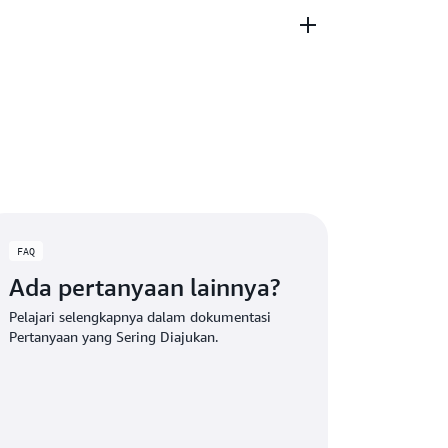
kalakan solusi Anda dengan percaya diri.
u melalui uji coba gratis yang terbatas.
menggunakan layanan, dan gunakan kredit
 penggunaan di luar batas uji coba.
nan gratis terus-menerus dengan batas
Ketika pelanggan melebihi batas penggunaan
itur yang tidak termasuk dalam tingkat free,
n untuk menutup biaya tambahan.
FAQ
Ada pertanyaan lainnya?
Pelajari selengkapnya dalam dokumentasi
Pertanyaan yang Sering Diajukan.