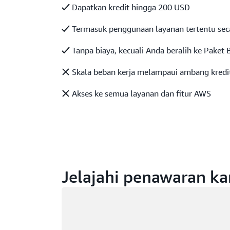
Dapatkan kredit hingga 200 USD
Termasuk penggunaan layanan tertentu seca
Tanpa biaya, kecuali Anda beralih ke Paket 
Skala beban kerja melampaui ambang kredi
Akses ke semua layanan dan fitur AWS
Jelajahi penawaran k
Memuat