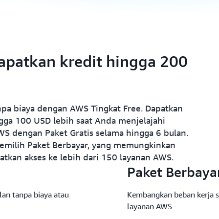
patkan kredit hingga 200
pa biaya dengan AWS Tingkat Free. Dapatkan
gga 100 USD lebih saat Anda menjelajahi
WS dengan Paket Gratis selama hingga 6 bulan.
 memilih Paket Berbayar, yang memungkinkan
tkan akses ke lebih dari 150 layanan AWS.
Paket Berbaya
an tanpa biaya atau
Kembangkan beban kerja si
layanan AWS