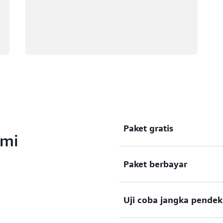
Paket gratis
ami
Paket berbayar
Mulailah perjalanan AWS A
USD. Dapatkan akses ke 30+ 
Jelajahi dan coba layanan 
Uji coba jangka pendek
Akses portofolio lengkap 
sesuai pemakaian, serta ma