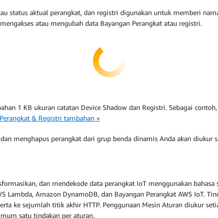
au status aktual perangkat, dan registri digunakan untuk memberi na
g mengakses atau mengubah data Bayangan Perangkat atau registri.
ahan 1 KB ukuran catatan Device Shadow dan Registri. Sebagai contoh
 Perangkat & Registri tambahan »
 menghapus perangkat dari grup benda dinamis Anda akan diukur seba
formasikan, dan mendekode data perangkat IoT menggunakan bahasa 
ti AWS Lambda, Amazon DynamoDB, dan Bayangan Perangkat AWS IoT. T
serta ke sejumlah titik akhir HTTP. Penggunaan Mesin Aturan diukur seti
imum satu tindakan per aturan.