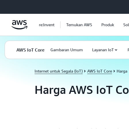
a11y-skip-to-main-content
re:Invent
Temukan AWS
Produk
Sol
AWS IoT Core
Gambaran Umum
Layanan IoT
Internet untuk Segala (IoT)
AWS IoT Core
Harga
Harga AWS IoT Co