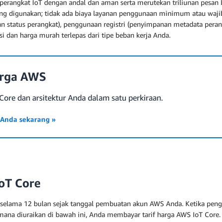
angkat IoT dengan andal dan aman serta merutekan triliunan pesan 
g digunakan; tidak ada biaya layanan penggunaan minimum atau wajib.
an status perangkat), penggunaan registri (penyimpanan metadata pera
i dan harga murah terlepas dari tipe beban kerja Anda.
arga AWS
Core dan arsitektur Anda dalam satu perkiraan.
 Anda sekarang »
oT Core
selama 12 bulan sejak tanggal pembuatan akun AWS Anda. Ketika peng
imana diuraikan di bawah ini, Anda membayar tarif harga AWS IoT Core.