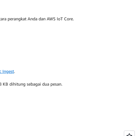
tara perangkat Anda dan AWS IoT Core.
c Ingest
.
 KB dihitung sebagai dua pesan.