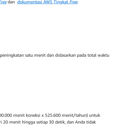
Free
dan
dokumentasi AWS Tingkat
Free
.
 peningkatan satu menit dan didasarkan pada total waktu
000.000 menit koneksi x 525.600 menit/tahun) untuk
ri 20 menit hingga setiap 30 detik, dan Anda tidak