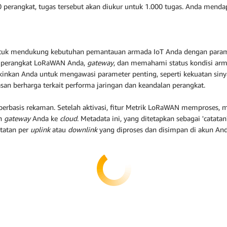
erangkat, tugas tersebut akan diukur untuk 1.000 tugas. Anda mendap
tuk mendukung kebutuhan pemantauan armada IoT Anda dengan paramete
is perangkat LoRaWAN Anda,
gateway
, dan memahami status kondisi arm
nkan Anda untuk mengawasi parameter penting, seperti kekuatan sinyal
san berharga terkait performa jaringan dan keandalan perangkat.
basis rekaman. Setelah aktivasi, fitur Metrik LoRaWAN memproses
an
gateway
Anda ke
cloud
. Metadata ini, yang ditetapkan sebagai 'catatan
atatan per
uplink
atau
downlink
yang diproses dan disimpan di akun Anda