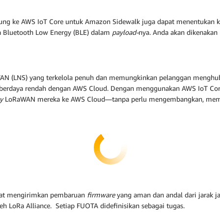
g ke AWS IoT Core untuk Amazon Sidewalk juga dapat menentukan koo
ata Bluetooth Low Energy (BLE) dalam
payload-
nya. Anda akan dikenakan 
WAN (LNS) yang terkelola penuh dan memungkinkan pelanggan menghu
auh berdaya rendah dengan AWS Cloud. Dengan menggunakan AWS IoT Co
ay
LoRaWAN mereka ke AWS Cloud—tanpa perlu mengembangkan, memel
pat mengirimkan pembaruan
firmware
yang aman dan andal dari jarak 
 LoRa Alliance. Setiap FUOTA didefinisikan sebagai tugas.