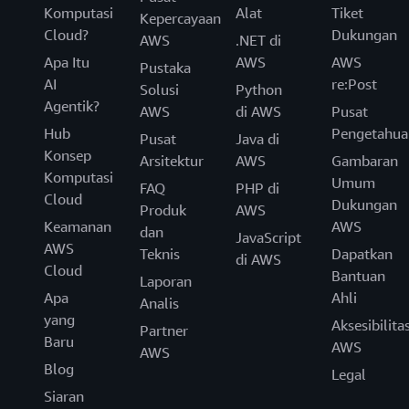
Komputasi
Alat
Tiket
Kepercayaan
Cloud?
Dukungan
AWS
.NET di
Apa Itu
AWS
AWS
Pustaka
AI
re:Post
Solusi
Python
Agentik?
AWS
di AWS
Pusat
Hub
Pengetahua
Pusat
Java di
Konsep
Arsitektur
AWS
Gambaran
Komputasi
Umum
FAQ
PHP di
Cloud
Dukungan
Produk
AWS
Keamanan
AWS
dan
JavaScript
AWS
Teknis
Dapatkan
di AWS
Cloud
Bantuan
Laporan
Apa
Ahli
Analis
yang
Aksesibilita
Partner
Baru
AWS
AWS
Blog
Legal
Siaran