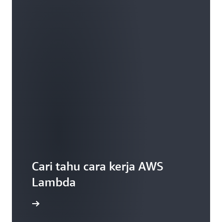
Cari tahu cara kerja AWS
Lambda
WS Lambda