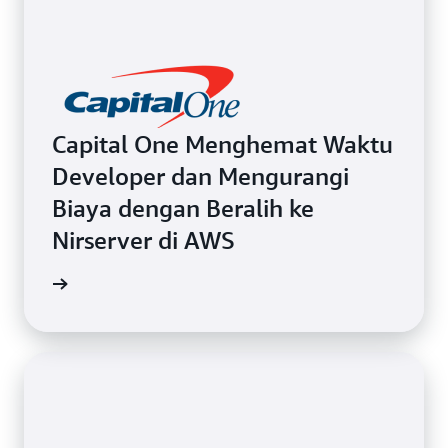
tanpa kendala sekaligus menangani alur kerja yang
didistribusikan dan didorong oleh peristiwa dengan
aman dalam skala besar.
Capital One Menghemat Waktu
Developer dan Mengurangi
Biaya dengan Beralih ke
Nirserver di AWS
i kasus