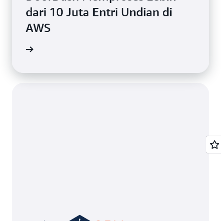
dari 10 Juta Entri Undian di
AWS
i kasus