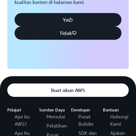
kualitas konten di halaman kami
Ya
Tidak
Buat akun AWS
Pelajari
Sumber Daya
Developer
Bantuan
Apa itu
Memulai
Pusat
Hubungi
AWS?
Builder
Kami
Pelatihan
Apa Itu
SDK dan
Ajukan
Pusat