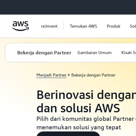
a11y-skip-to-main-content
re:Invent
Temukan AWS
Produk
Sol
Bekerja dengan Partner
Gambaran Umum
Kisah S
Menjadi Partner
Bekerja dengan Partner
Berinovasi denga
dan solusi AWS
Pilih dari komunitas global Partner
menemukan solusi yang tepat