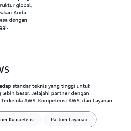
bisnis kecil dan perusahaa
penting hingga mengemban
uktur global,
terdiri dari ribuan Partne
tantangan industri yang ko
Percepat waktu untuk menda
yakan Anda
solusi yang disesuaikan ka
penggunaan.
melalui kemampuan penemu
biasa dengan
membutuhkannya. Sinergi gl
efisien, dan berbagai opsi
d
ggi.
memberdayakan bisnis untu
langsung yang dipersonalis
AWS
hadap standar teknis yang tinggi untuk
 lebih besar. Jelajahi partner dengan
n Terkelola AWS, Kompetensi AWS, dan Layanan
tner Kompetensi
Partner Layanan