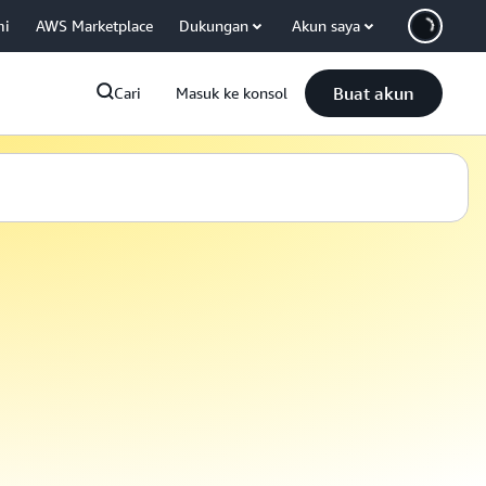
mi
AWS Marketplace
Dukungan
Akun saya
Buat akun
Cari
Masuk ke konsol