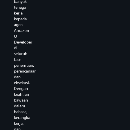
kerangka
banyak
agen
kerja
tenaga
melalui
dan
kerja
percakapan
integrasi
kepada
bahasa
beperforma
agen
alami
tinggi,
Amazon
yang
serta
Q
terintegrasi
manfaatkan
Developer
ke
sistem
di
dalam
modern
seluruh
lingkungan
untuk
fase
pengembangan
inovasi.
penemuan,
Anda.
perencanaan,
dan
eksekusi.
Dengan
keahlian
bawaan
dalam
bahasa,
kerangka
kerja,
dan