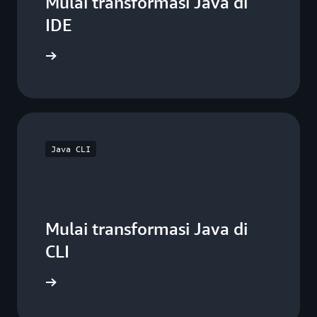
Mulai transformasi Java di
IDE
engkapnya
Java CLI
Mulai transformasi Java di
CLI
engkapnya