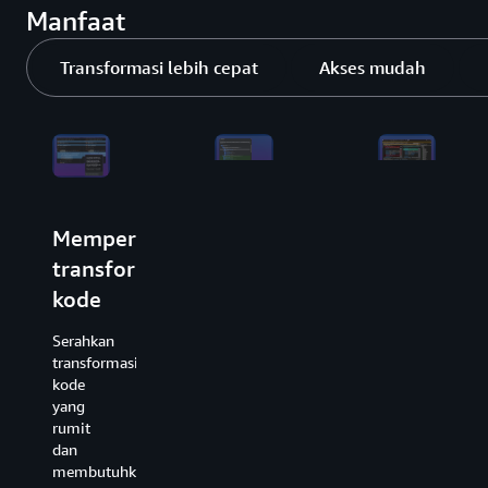
Manfaat
Transformasi lebih cepat
Akses mudah
Mempercepat
Akses
Meningkat
transformasi
agen
inovasi,
kode
AI
keamanan,
dalam
dan
Serahkan
IDE
performa
transformasi
kode
atau
Atasi
yang
CLI
kerentanan
rumit
aplikasi,
dan
Berkolaborasi
adopsi
membutuhkan
dengan