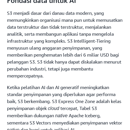
Fondasi data untuk AI
sehingga Anda dapat menyimpan data yang sering,
jarang atau jarang sekali diakses dalam jumlah
S3 menjadi dasar dari danau data modern, yang
sangat besar dengan cara yang hemat biaya. S3
memungkinkan organisasi mana pun untuk memusatkan
menghadirkan ketahanan, fleksibilitas, latensi, dan
data terstruktur dan tidak terstruktur, menjalankan
untuk memastikan penyimpanan tidak
throughput
analitik, serta membangun aplikasi tanpa mengelola
pernah membatasi performa.
infrastruktur yang kompleks. S3 Intelligent-Tiering
menyusun ulang anggaran penyimpanan, yang
memberikan penghematan lebih dari 6 miliar USD bagi
pelanggan S3. S3 tidak hanya dapat diskalakan menurut
perubahan industri, tetapi juga membantu
mempercepatnya.
Ketika pelatihan AI dan AI generatif meningkatkan
standar penyimpanan yang diperlukan agar performa
baik, S3 berkembang. S3 Express One Zone adalah kelas
penyimpanan objek
tercepat, Tabel S3
cloud
memberikan dukungan
Apache Iceberg,
native
sementara S3 Vectors menyediakan penyimpanan vektor
dan kueri untuk aplikasi AI.
native