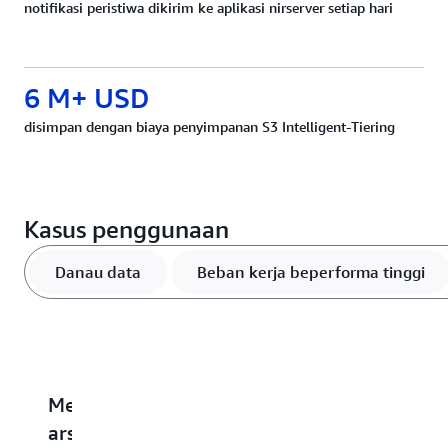
notifikasi peristiwa dikirim ke aplikasi nirserver setiap hari
6 M+ USD
disimpan dengan biaya penyimpanan S3 Intelligent-Tiering
Kasus penggunaan
Danau data
Beban kerja beperforma tinggi
Membangun
Mempercepat
Menskalakan
Mengoptim
M
arsitektur
aplikasi
dan
penyimpan
c