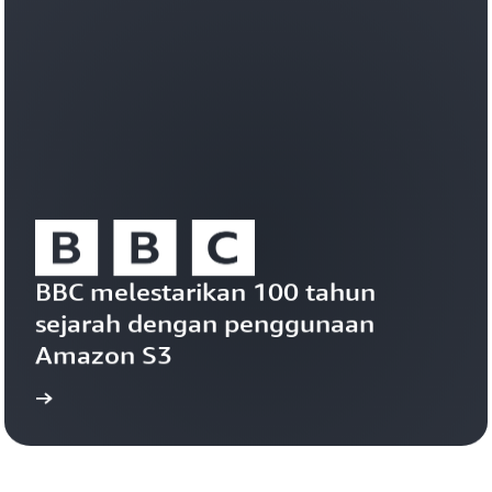
efisien.
Amazon
S3
Vectors
Baca
studi
kasus
Grendene
BBC melestarikan 100 tahun 
sejarah dengan penggunaan 
Amazon S3
kasus
Baca studi 