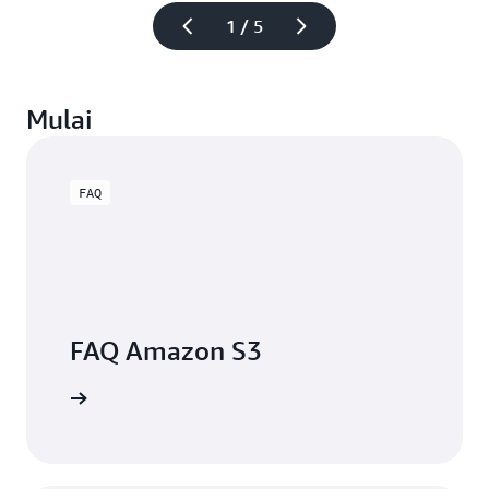
1 / 5
Mulai
FAQ
FAQ Amazon S3
engkapnya