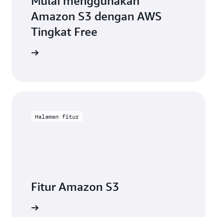
Mulai menggunakan
Amazon S3 dengan AWS
Tingkat Free
Daftar
Halaman fitur
Fitur Amazon S3
engkapnya