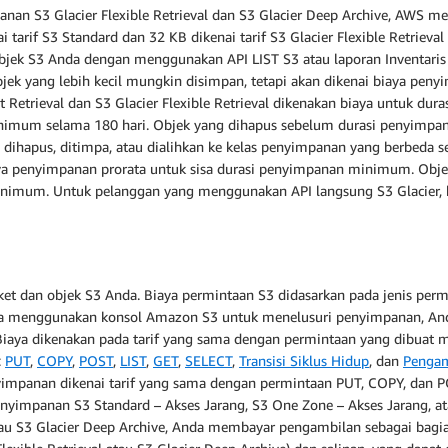
panan S3 Glacier Flexible Retrieval dan S3 Glacier Deep Archive, AWS
i tarif S3 Standard dan 32 KB dikenai tarif S3 Glacier Flexible Retrie
ek S3 Anda dengan menggunakan API LIST S3 atau laporan Inventaris S3
jek yang lebih kecil mungkin disimpan, tetapi akan dikenai biaya pen
ant Retrieval dan S3 Glacier Flexible Retrieval dikenakan biaya untuk 
inimum selama 180 hari. Objek yang dihapus sebelum durasi penyimp
g dihapus, ditimpa, atau dialihkan ke kelas penyimpanan yang berbed
 penyimpanan prorata untuk sisa durasi penyimpanan minimum. Objek
imum. Untuk pelanggan yang menggunakan API langsung S3 Glacier, 
 dan objek S3 Anda. Biaya permintaan S3 didasarkan pada jenis permi
tika menggunakan konsol Amazon S3 untuk menelusuri penyimpanan, Anda
. Biaya dikenakan pada tarif yang sama dengan permintaan yang dibuat
:
PUT
,
COPY
,
POST
,
LIST
,
GET
,
SELECT
,
Transisi Siklus Hidup
, dan
Pengam
yimpanan dikenai tarif yang sama dengan permintaan PUT, COPY, dan
impanan S3 Standard – Akses Jarang, S3 One Zone – Akses Jarang, atau
 atau S3 Glacier Deep Archive, Anda membayar pengambilan sebagai bagi