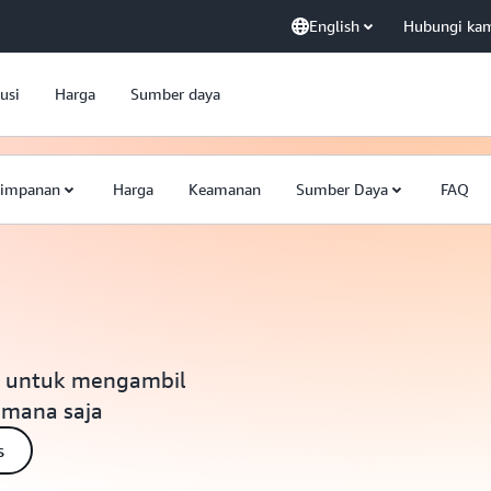
English
Hubungi ka
usi
Harga
Sumber daya
yimpanan
Harga
Keamanan
Sumber Daya
FAQ
g untuk mengambil
 mana saja
s