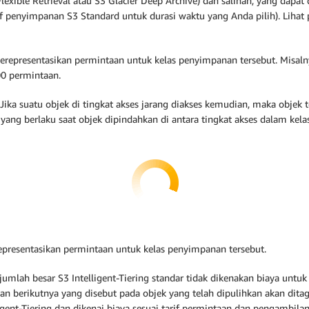
Flexible Retrieval atau S3 Glacier Deep Archive) dan salinan, yang da
f penyimpanan S3 Standard untuk durasi waktu yang Anda pilih). Lihat 
representasikan permintaan untuk kelas penyimpanan tersebut. Misalnya
00 permintaan.
. Jika suatu objek di tingkat akses jarang diakses kemudian, maka objek
 yang berlaku saat objek dipindahkan di antara tingkat akses dalam kela
representasikan permintaan untuk kelas penyimpanan tersebut.
ah besar S3 Intelligent-Tiering standar tidak dikenakan biaya untuk ke
an berikutnya yang disebut pada objek yang telah dipulihkan akan dit
ligent-Tiering dan dikenai biaya sesuai tarif permintaan dan pengambilan