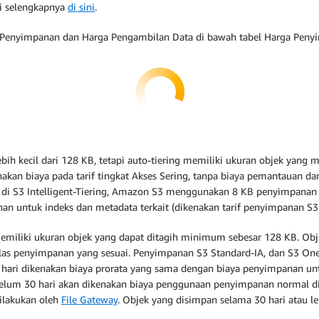
ri selengkapnya
di sini
.
Penyimpanan dan Harga Pengambilan Data di bawah tabel Harga Peny
lebih kecil dari 128 KB, tetapi auto-tiering memiliki ukuran objek ya
enakan biaya pada tarif tingkat Akses Sering, tanpa biaya pemantauan da
am di S3 Intelligent-Tiering, Amazon S3 menggunakan 8 KB penyimpanan
n untuk indeks dan metadata terkait (dikenakan tarif penyimpanan S3 Gl
miliki ukuran objek yang dapat ditagih minimum sebesar 128 KB. Objek
elas penyimpanan yang sesuai.
Penyimpanan S3 Standard-IA, dan S3 One
ari dikenakan biaya prorata yang sama dengan biaya penyimpanan untuk
elum 30 hari akan dikenakan biaya penggunaan penyimpanan normal dit
dilakukan oleh
File Gateway
. Objek yang disimpan selama 30 hari atau l