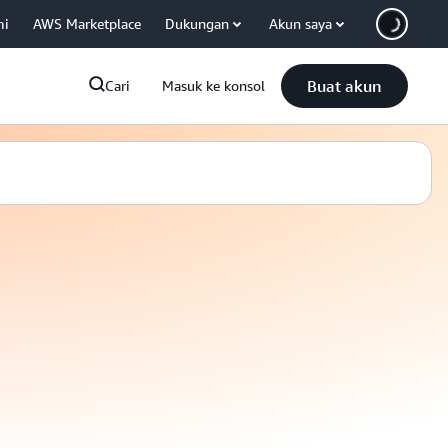
mi
AWS Marketplace
Dukungan
Akun saya
Buat akun
Cari
Masuk ke konsol