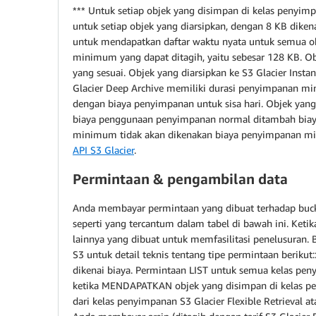
*** Untuk setiap objek yang disimpan di kelas penyim
untuk setiap objek yang diarsipkan, dengan 8 KB dikena
untuk mendapatkan daftar waktu nyata untuk semua obj
minimum yang dapat ditagih, yaitu sebesar 128 KB. Ob
yang sesuai. Objek yang diarsipkan ke S3 Glacier Inst
Glacier Deep Archive memiliki durasi penyimpanan m
dengan biaya penyimpanan untuk sisa hari. Objek yan
biaya penggunaan penyimpanan normal ditambah biaya
minimum tidak akan dikenakan biaya penyimpanan min
API S3 Glacier
.
Permintaan & pengambilan data
Anda membayar permintaan yang dibuat terhadap bucket
seperti yang tercantum dalam tabel di bawah ini. Ke
lainnya yang dibuat untuk memfasilitasi penelusuran
S3 untuk detail teknis tentang tipe permintaan berikut:
dikenai biaya.
Permintaan LIST untuk semua kelas pen
ketika MENDAPATKAN objek yang disimpan di kelas peny
dari kelas penyimpanan S3 Glacier Flexible Retrieval