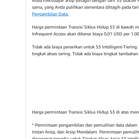
Anda membayar arsip (ditagih dengan tarif S3 Glacier 
sama, yang Anda pulihkan sementara (ditagih pada tari
Pengambilan Data.
Harga permintaan Transisi Siklus Hidup S3 di bawah me
Infrequent Access akan dikenai biaya 0,01 USD per 1.0
Tidak ada biaya penarikan untuk S3 Intelligent-Tiering
tingkat akses sering. Tidak ada biaya tingkat tambahan
Harga permintaan Transisi Siklus Hidup S3 di atas me
* Permintaan pengambilan dan pemulihan data dalam juml
Instan Arsip, dan Arsip Mendalam. Permintaan pemulih
dipercepat tersedia untuk Tingkat Akses Arsip S3 Intel