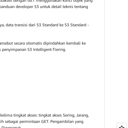
pat diakses dengan GET menggunakan kunci objek yang
panduan developer S3 untuk detail teknis tentang
, data transisi dari S3 Standard ke S3 Standard -
 tersebut secara otomatis dipindahkan kembali ke
s penyimpanan S3 Intelligent-Tiering.
lima tingkat akses: tingkat akses Sering, Jarang,
agih sebagai permintaan GET. Pengambilan yang
 Dipercepat.