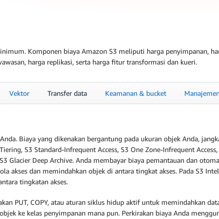
minimum. Komponen biaya Amazon S3 meliputi harga penyimpanan, harg
wasan, harga replikasi, serta harga fitur transformasi dan kueri.
Vektor
Transfer data
Keamanan & bucket
Manajemen
 Anda. Biaya yang dikenakan bergantung pada ukuran objek Anda, jang
-Tiering, S3 Standard-Infrequent Access, S3 One Zone-Infrequent Access, 
an S3 Glacier Deep Archive. Anda membayar biaya pemantauan dan otomat
a akses dan memindahkan objek di antara tingkat akses. Pada S3 Intell
ntara tingkatan akses.
kan PUT, COPY, atau aturan siklus hidup aktif untuk memindahkan da
 objek ke kelas penyimpanan mana pun. Perkirakan biaya Anda mengg