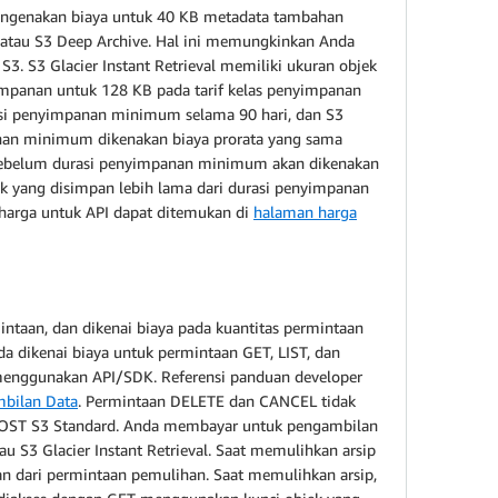
 mengenakan biaya untuk 40 KB metadata tambahan
val atau S3 Deep Archive. Hal ini memungkinkan Anda
. S3 Glacier Instant Retrieval memiliki ukuran objek
yimpanan untuk 128 KB pada tarif kelas penyimpanan
durasi penyimpanan minimum selama 90 hari, dan S3
anan minimum dikenakan biaya prorata yang sama
a sebelum durasi penyimpanan minimum akan dikenakan
 yang disimpan lebih lama dari durasi penyimpanan
harga untuk API dapat ditemukan di
halaman harga
ntaan, dan dikenai biaya pada kuantitas permintaan
 dikenai biaya untuk permintaan GET, LIST, dan
 menggunakan API/SDK. Referensi panduan developer
bilan Data
. Permintaan DELETE dan CANCEL tidak
 POST S3 Standard. Anda membayar untuk pengambilan
 S3 Glacier Instant Retrieval. Saat memulihkan arsip
an dari permintaan pemulihan. Saat memulihkan arsip,