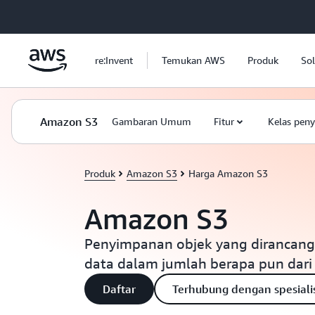
a11y-skip-to-main-content
re:Invent
Temukan AWS
Produk
Sol
Amazon S3
Gambaran Umum
Fitur
Kelas pen
Produk
Amazon S3
Harga Amazon S3
Amazon S3
Penyimpanan objek yang dirancan
data dalam jumlah berapa pun dari
Daftar
Terhubung dengan spesiali