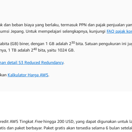
ajak dan beban biaya yang berlaku, termasuk PPN dan pajak penjualan 
umsi Jepang. Untuk mempelajari selengkapnya, kunjungi
FAQ pajak ko
30
ita (GB) biner, dengan 1 GB adalah 2
bita. Satuan pengukuran ini ju
40
nya, 1 TB adalah 2
bita, yaitu 1024 GB.
man detail S3 Reduced Redundancy
.
akan
Kalkulator Harga AWS
.
kredit AWS Tingkat
Free
hingga 200 USD, yang dapat digunakan untuk 
tis dan paket berbayar. Paket gratis akan tersedia selama 6 bulan set