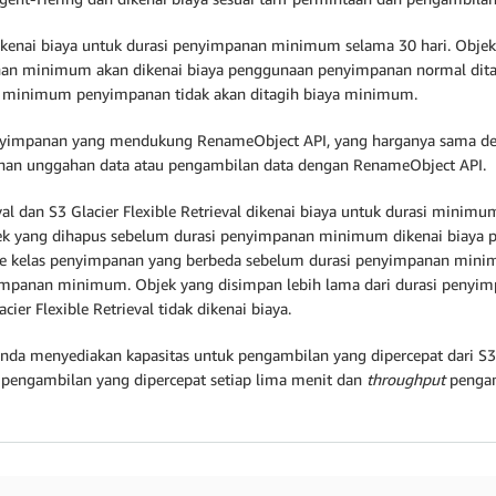
enai biaya untuk durasi penyimpanan minimum selama 30 hari. Objek ya
an minimum akan dikenai biaya penggunaan penyimpanan normal ditam
i minimum penyimpanan tidak akan ditagih biaya minimum.
penyimpanan yang mendukung RenameObject API, yang harganya sama de
ahan unggahan data atau pengambilan data dengan RenameObject API.
eval dan S3 Glacier Flexible Retrieval dikenai biaya untuk durasi mini
ek yang dihapus sebelum durasi penyimpanan minimum dikenai biaya 
kan ke kelas penyimpanan yang berbeda sebelum durasi penyimpanan m
nyimpanan minimum. Objek yang disimpan lebih lama dari durasi peny
er Flexible Retrieval tidak dikenai biaya.
da menyediakan kapasitas untuk pengambilan yang dipercepat dari S3 Gl
a pengambilan yang dipercepat setiap lima menit dan
throughput
penga