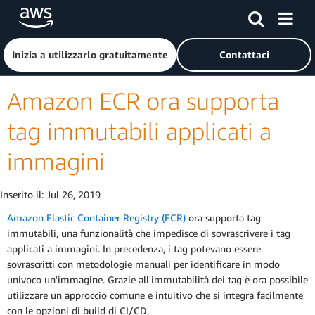
Passa al contenuto principale
Fai clic qui per tornare alla home page di Amazon Web Serv
Inizia a utilizzarlo gratuitamente
Contattaci
Amazon ECR ora supporta
tag immutabili applicati a
immagini
Inserito il:
Jul 26, 2019
Amazon Elastic Container Registry (ECR)
ora supporta tag
immutabili, una funzionalità che impedisce di sovrascrivere i tag
applicati a immagini. In precedenza, i tag potevano essere
sovrascritti con metodologie manuali per identificare in modo
univoco un'immagine. Grazie all'immutabilità dei tag è ora possibile
utilizzare un approccio comune e intuitivo che si integra facilmente
con le opzioni di build di CI/CD.