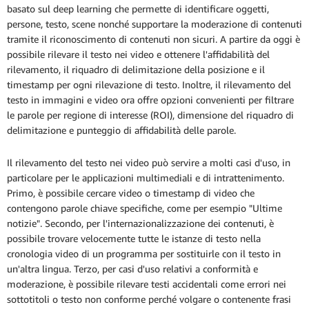
basato sul deep learning che permette di identificare oggetti,
persone, testo, scene nonché supportare la moderazione di contenuti
tramite il riconoscimento di contenuti non sicuri. A partire da oggi è
possibile rilevare il testo nei video e ottenere l'affidabilità del
rilevamento, il riquadro di delimitazione della posizione e il
timestamp per ogni rilevazione di testo. Inoltre, il rilevamento del
testo in immagini e video ora offre opzioni convenienti per filtrare
le parole per regione di interesse (ROI), dimensione del riquadro di
delimitazione e punteggio di affidabilità delle parole.
Il rilevamento del testo nei video può servire a molti casi d'uso, in
particolare per le applicazioni multimediali e di intrattenimento.
Primo, è possibile cercare video o timestamp di video che
contengono parole chiave specifiche, come per esempio "Ultime
notizie". Secondo, per l'internazionalizzazione dei contenuti, è
possibile trovare velocemente tutte le istanze di testo nella
cronologia video di un programma per sostituirle con il testo in
un'altra lingua. Terzo, per casi d'uso relativi a conformità e
moderazione, è possibile rilevare testi accidentali come errori nei
sottotitoli o testo non conforme perché volgare o contenente frasi