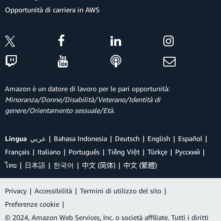
Opportunità di carriera in AWS
Amazon è un datore di lavoro per le pari opportunità:
Minoranza/Donne/Disabilità/Veterano/Identità di
genere/Orientamento sessuale/Età.
Lingua
عربي
Bahasa Indonesia
Deutsch
English
Español
Français
Italiano
Português
Tiếng Việt
Türkçe
Ρусский
ไทย
日本語
한국어
中文 (简体)
中文 (繁體)
Privacy
|
Accessibilità
|
Termini di utilizzo del sito
|
Preferenze cookie
|
© 2024, Amazon Web Services, Inc. o società affiliate. Tutti i diritti