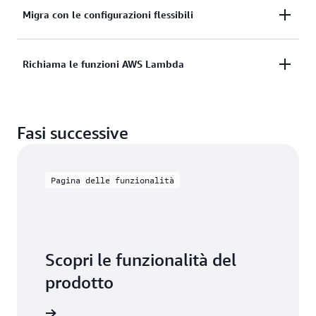
Garantisci una bassa latenza per migliaia di eventi,
Migra con le configurazioni flessibili
in modo che le applicazioni dispongano delle
informazioni più recenti possibili.
Esegui la migrazione da on-premise ad Amazon MQ
Richiama le funzioni AWS Lambda
con configurazione attiva/in standby, una rete di
broker o cluster.
Integra le applicazioni e utilizza le funzioni Lambda
Fasi successive
per eseguire il polling del broker di messaggi
Amazon MQ.
Pagina delle funzionalità
Scopri le funzionalità del
prodotto
ActiveMQ.