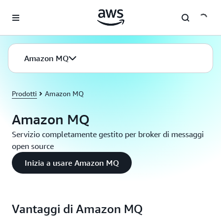
Passa al contenuto principale
Amazon MQ
Prodotti
Amazon MQ
Amazon MQ
Servizio completamente gestito per broker di messaggi
open source
Inizia a usare Amazon MQ
Vantaggi di Amazon MQ