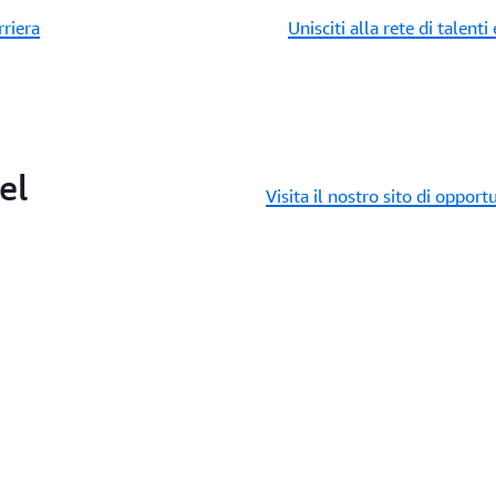
rriera
Unisciti alla rete di talenti
el
Visita il nostro sito di opportu