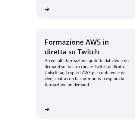
parati per un esame
S
Formazione AWS in
diretta su Twitch
Accedi alla formazione gratuita dal vivo e on
demand sul nostro canale Twitch dedicato.
Unisciti agli esperti AWS per conferenze dal
vivo, chatta con la community o esplora la
formazione on demand.
Scopri di più