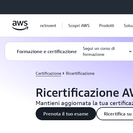
Passa al contenuto principale
re:Invent
Scopri AWS
Prodotti
Solu
Segui un corso di
Formazione e certificazione
formazione
Certificazione
Ricertificazione
Ricertificazione 
Mantieni aggiornata la tua certific
Prenota il tuo esame
Ricertifica su