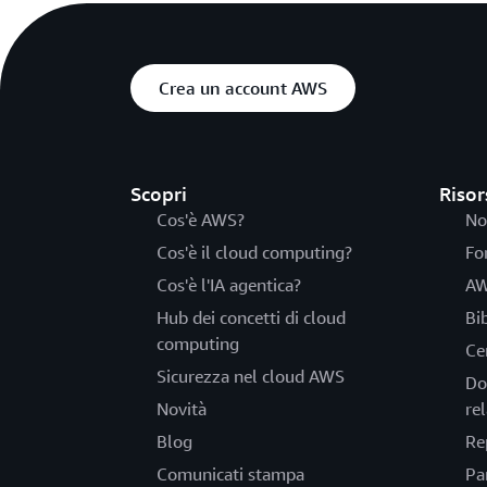
Crea un account AWS
Scopri
Risor
Cos'è AWS?
No
Cos'è il cloud computing?
Fo
Cos'è l'IA agentica?
AW
Hub dei concetti di cloud
Bi
computing
Ce
Sicurezza nel cloud AWS
Do
Novità
rel
Blog
Re
Comunicati stampa
Pa