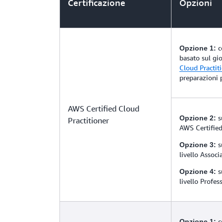
Certificazione
Opzioni
c
Opzione 1:
basato sul gi
Cloud Practit
preparazioni p
AWS Certified Cloud
s
Opzione 2:
Practitioner
AWS Certified
s
Opzione 3:
livello Associa
s
Opzione 4:
livello Profes
c
Opzione 1: