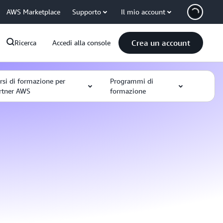
AWS Marketplace
Supporto
Il mio account
Crea un account
Ricerca
Accedi alla console
rsi di formazione per
Programmi di
rtner AWS
formazione