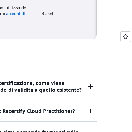
ni utilizzando il
prio
account di
3 anni
certificazione, come viene
do di validità a quello esistente?
 Recertify Cloud Practitioner?
rtificazione, rinnovo e manutenzione, il
base alla data di completamento dell’azione
pio, se si è rinnovato l’esame ripetendolo,