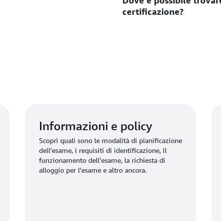
Dove è possibile trovar
vengono aggiunti tre anni 
AWS Cloud Quest: Recertify
certificazione?
stesso modo, per la manute
certificate in possesso dell
di completamento delle att
Practitioner di mantenere at
certificate sono idonee a 
È possibile trovare altre ri
Practitioner quando la loro
Practitioner ha scadenza en
Il completamento di questa 
validità della certificazione
altre domande frequenti
.
Informazioni e policy
Scopri quali sono le modalità di pianificazione
dell'esame, i requisiti di identificazione, il
funzionamento dell'esame, la richiesta di
alloggio per l'esame e altro ancora.