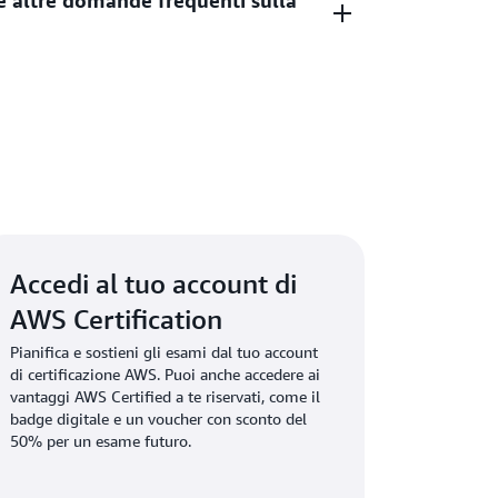
e altre domande frequenti sulla
dalla data di completamento dell’esame. Allo
 Cloud Practitioner consente alle persone
nzione, viene aggiunto un anno dalla data
a certificazione AWS Certified Cloud
ività di manutenzione.
tivo lo stato di certificazione. Le persone
completare AWS Cloud Quest: Recertify Cloud
sposte alle domande sulla certificazione
qui
.
 certificazione AWS Certified Cloud
tro 6 mesi.
opzione di ricertificazione estenderà la
 di 3 anni.
Accedi ad AWS Skill Builder per
Accedi al tuo account di
AWS Certification
Pianifica e sostieni gli esami dal tuo account
di certificazione AWS. Puoi anche accedere ai
vantaggi AWS Certified a te riservati, come il
badge digitale e un voucher con sconto del
50% per un esame futuro.