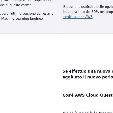
ione di questo esame.
È possibile usufruire delle opzio
buono sconto del 50% nel pro
upera l’ultima versione dell’esame
certificazione AWS
.
 Machine Learning Engineer -
Se effettuo una nuova 
aggiunto il nuovo perio
Cos'è AWS Cloud Quest:
Per tutte le opzioni di rice
tempo viene prolungato in 
di ricertificazione. Ad esem