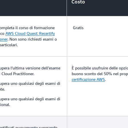
Costo
ompleta il corso di formazione
Gratis
oco
AWS Cloud Quest: Recertify
ioner
. Non sono richiesti esami o
articolari.
upera l’ultima versione dell’esame
È possibile usufruire delle opzio
 Cloud Practitioner.
buono sconto del 50% nel pro
certificazione AWS
.
upera uno qualsiasi degli esami di
te.
upera uno qualsiasi degli esami di
sional.
ertificati nuovamente superando