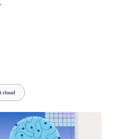
.
i-cloud