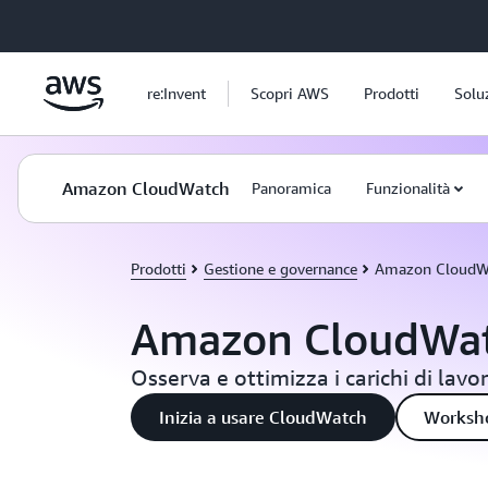
Passa al contenuto principale
re:Invent
Scopri AWS
Prodotti
Solu
Amazon CloudWatch
Panoramica
Funzionalità
Prodotti
Gestione e governance
Amazon CloudW
Amazon CloudWa
Osserva e ottimizza i carichi di lavo
Inizia a usare CloudWatch
Worksho