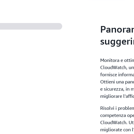
Panora
suggeri
Monitora e ottim
CloudWatch, un s
fornisce informaz
Ottieni una pano
e sicurezza, in 
migliorare l'affi
Risolvi i proble
competenza opera
CloudWatch. Uti
migliorate con l