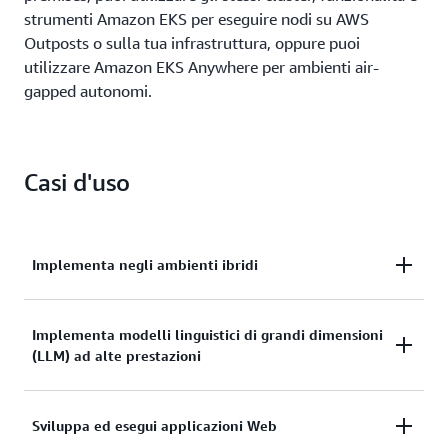
strumenti Amazon EKS per eseguire nodi su AWS
Outposts o sulla tua infrastruttura, oppure puoi
utilizzare Amazon EKS Anywhere per ambienti air-
gapped autonomi.
Casi d'uso
Implementa negli ambienti ibridi
Implementa modelli linguistici di grandi dimensioni
Unifica il modo in cui esegui le applicazioni in
(LLM) ad alte prestazioni
ambienti cloud e on-premises con Amazon EKS
per accelerare le tue iniziative di
modernizzazione.
Sviluppa ed esegui applicazioni Web
Implementa LLM sicuri, scalabili e ad alte