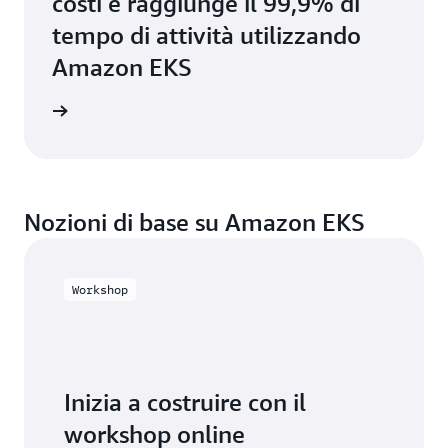
costi e raggiunge il 99,9% di
tempo di attività utilizzando
Amazon EKS
i studio
Nozioni di base su Amazon EKS
Workshop
Inizia a costruire con il
workshop online