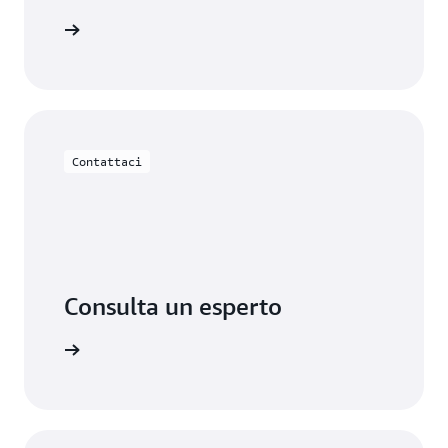
 workshop
Contattaci
Consulta un esperto
 supporto