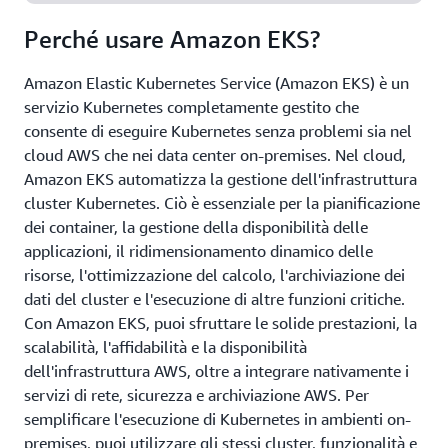
l'elaborazione effimera per limitare i rischi di
Perché usare Amazon EKS?
sicurezza e sfruttando le integrazioni native con i
servizi di sicurezza AWS.
Amazon Elastic Kubernetes Service (Amazon EKS) è un
servizio Kubernetes completamente gestito che
consente di eseguire Kubernetes senza problemi sia nel
cloud AWS che nei data center on-premises. Nel cloud,
Amazon EKS automatizza la gestione dell'infrastruttura
cluster Kubernetes. Ciò è essenziale per la pianificazione
dei container, la gestione della disponibilità delle
applicazioni, il ridimensionamento dinamico delle
risorse, l'ottimizzazione del calcolo, l'archiviazione dei
dati del cluster e l'esecuzione di altre funzioni critiche.
Con Amazon EKS, puoi sfruttare le solide prestazioni, la
scalabilità, l'affidabilità e la disponibilità
dell'infrastruttura AWS, oltre a integrare nativamente i
servizi di rete, sicurezza e archiviazione AWS. Per
semplificare l'esecuzione di Kubernetes in ambienti on-
premises, puoi utilizzare gli stessi cluster, funzionalità e