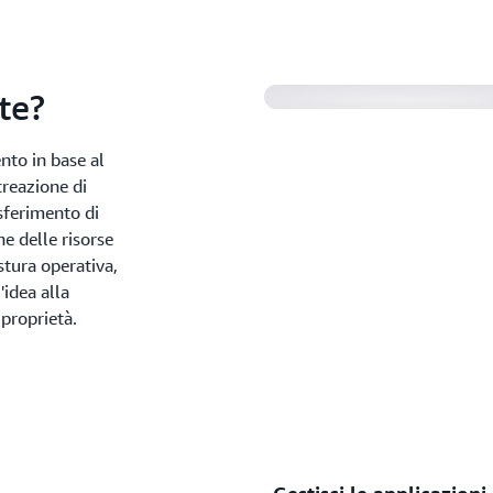
te?
to in base al
creazione di
asferimento di
ne delle risorse
stura operativa,
'idea alla
 proprietà.