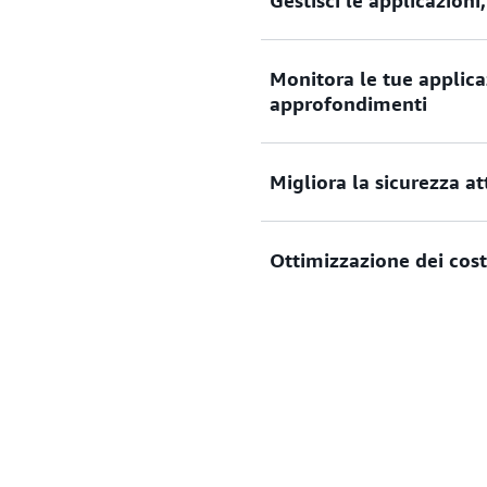
Gestisci le applicazioni,
Implementa e gestisci le app
Monitora le tue applica
sovraccarico operativo per s
approfondimenti
i server.
Monitora le tue applicazion
Migliora la sicurezza a
AWS, come approfondiment
raccogli metriche e log con 
Migliora la sicurezza grazie
Ottimizzazione dei cost
lavoro. I processi Amazon 
nel loro ambiente di runtim
Paga solo per le risorse di e
Ottimizza ulteriormente i c
processori AWS Graviton.