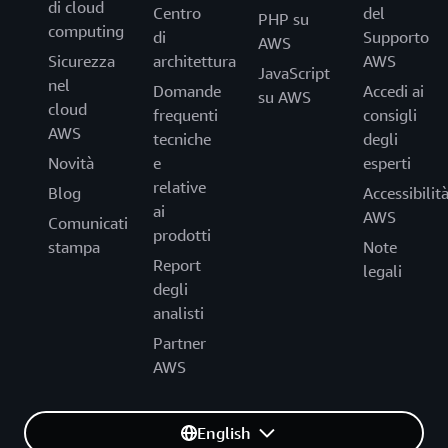
di cloud
Centro
del
PHP su
computing
di
Supporto
AWS
Sicurezza
architettura
AWS
JavaScript
nel
Domande
Accedi ai
su AWS
cloud
frequenti
consigli
AWS
tecniche
degli
Novità
e
esperti
relative
Blog
Accessibilit
ai
AWS
Comunicati
prodotti
stampa
Note
Report
legali
degli
analisti
Partner
AWS
English