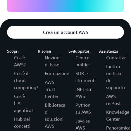
Crea un account AWS
Scopri
Risorse
Sviluppatori
Assistenza
Cos'è
Nozioni
Centro
Contattaci
AWS?
di base
builder
Inoltra
Cos'è il
Formazione
SDK e
un ticket
cloud
strumenti
di
AWS
computing?
supporto
Trust
.NET su
Cos'è
Center
AWS
AWS
l'IA
re:Post
Biblioteca
Python
agentica?
di
su AWS
Knowledge
Hub dei
soluzioni
Center
Java su
concetti
AWS
AWS
Panoramica