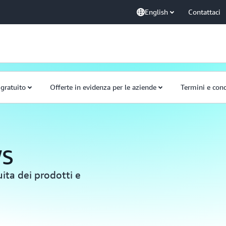
English
Contattaci
 gratuito
Offerte in evidenza per le aziende
Termini e cond
WS
uita dei prodotti e