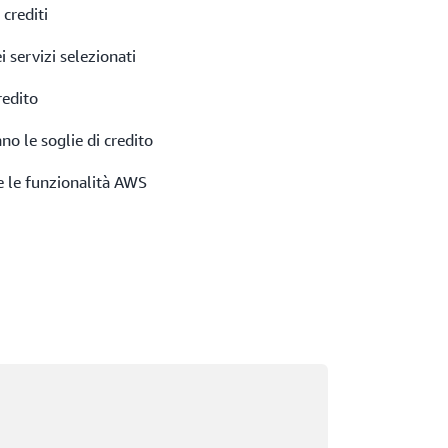
crediti
i servizi selezionati
redito
ano le soglie di credito
 e le funzionalità AWS
ricamento in corso