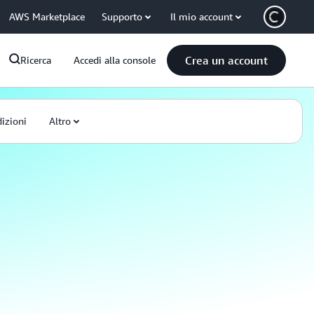
AWS Marketplace
Supporto
Il mio account
Crea un account
Ricerca
Accedi alla console
izioni
Altro