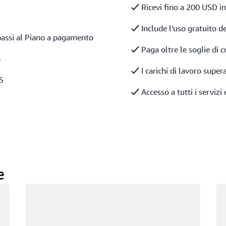
Ricevi fino a 200 USD in 
Include l'uso gratuito de
assi al Piano a pagamento
Paga oltre le soglie di c
o
I carichi di lavoro super
WS
Accesso a tutti i servizi
e
Caricamento in corso
Ca