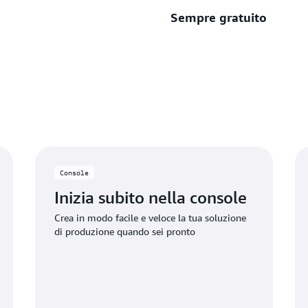
sempre gratuiti. Crea e scal
Sempre gratuito
Prova alcuni servizi AWS tra
Avvia la prova quando inizi a 
idonei per l'utilizzo oltre i 
Sfrutta le offerte di servizi
Quando i clienti superano i 
funzionalità non incluse nel
automaticamente per coprire
Console
Inizia subito nella console
Crea in modo facile e veloce la tua soluzione
di produzione quando sei pronto