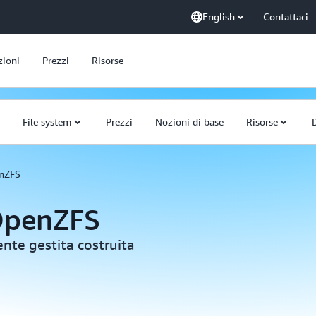
English
Contattaci
zioni
Prezzi
Risorse
File system
Prezzi
Nozioni di base
Risorse
nZFS
OpenZFS
nte gestita costruita