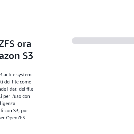
Web serving e gestione dei 
Drupal e Magento.
Testa le modifiche in modo e
in pochi secondi e riduci i 
veloce per i repository e l
Jenkins.
ZFS ora
mazon S3
3 ai file system
i dei file come
e i dati dei file
 per l'uso con
lligenza
ili con S3, pur
 per OpenZFS.