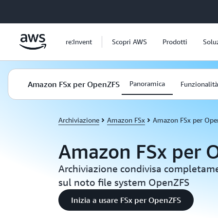
Passa al contenuto principale
re:Invent
Scopri AWS
Prodotti
Solu
Amazon FSx per OpenZFS
Panoramica
Funzionalità
Archiviazione
Amazon FSx
Amazon FSx per Ope
Amazon FSx per 
Archiviazione condivisa completame
sul noto file system OpenZFS
Inizia a usare FSx per OpenZFS