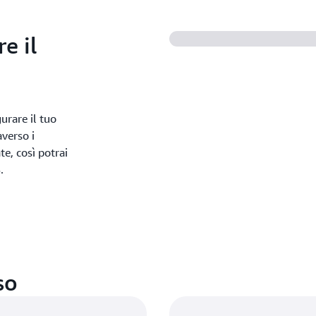
e il
urare il tuo
averso i
te, così potrai
.
so