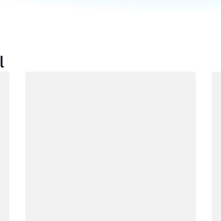
l
Caricamento in corso
Ca