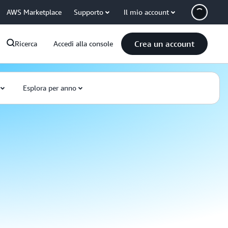
AWS Marketplace
Supporto
Il mio account
Crea un account
Ricerca
Accedi alla console
Esplora per anno