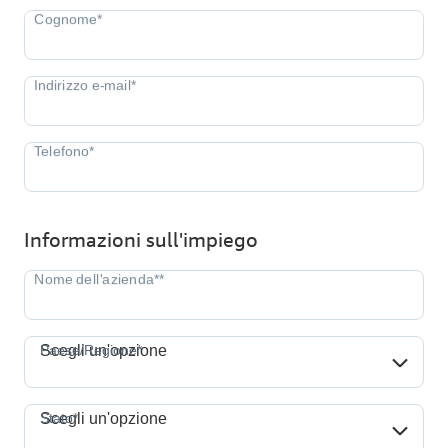
Informazioni sull'impiego
Paese/Regione*
Paese/Regione*
Scegli un'opzione
Stato*
Stato*
Scegli un'opzione