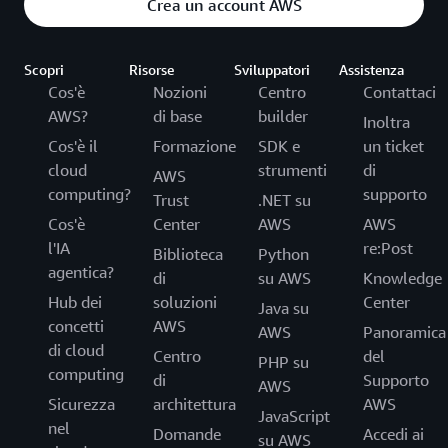
Crea un account AWS
Scopri
Risorse
Sviluppatori
Assistenza
Cos'è
Nozioni
Centro
Contattaci
AWS?
di base
builder
Inoltra
Cos'è il
Formazione
SDK e
un ticket
cloud
strumenti
di
AWS
computing?
supporto
Trust
.NET su
Cos'è
Center
AWS
AWS
l'IA
re:Post
Biblioteca
Python
agentica?
di
su AWS
Knowledge
Hub dei
soluzioni
Center
Java su
concetti
AWS
AWS
Panoramica
di cloud
Centro
del
PHP su
computing
di
Supporto
AWS
Sicurezza
architettura
AWS
JavaScript
nel
Domande
Accedi ai
su AWS