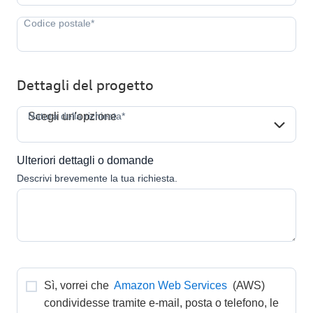
Dettagli del progetto
Natura della richiesta*
Natura della richiesta*
Scegli un'opzione
Ulteriori dettagli o domande
Descrivi brevemente la tua richiesta.
Sì, vorrei che 
Amazon Web Services
 (AWS) 
condividesse tramite e-mail, posta o telefono, le 