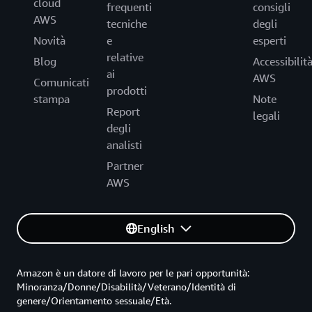
cloud
frequenti
consigli
AWS
tecniche
degli
Novità
e
esperti
relative
Blog
Accessibilit
ai
AWS
Comunicati
prodotti
stampa
Note
Report
legali
degli
analisti
Partner
AWS
English
Amazon è un datore di lavoro per le pari opportunità:
Minoranza/Donne/Disabilità/Veterano/Identità di
genere/Orientamento sessuale/Età.