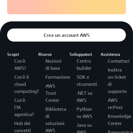
Crea un account AWS
Scopri
Risorse
Sviluppatori
Assistenza
Cos'è
Nozioni
Centro
Contattaci
AWS?
di base
builder
Inoltra
Cos'è il
Formazione
SDK e
un ticket
cloud
strumenti
di
AWS
computing?
supporto
Trust
.NET su
Cos'è
Center
AWS
AWS
l'IA
re:Post
Biblioteca
Python
agentica?
di
su AWS
Knowledge
Hub dei
soluzioni
Center
Java su
concetti
AWS
AWS
Panoramica