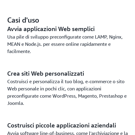
EC2.
Sfrutta la sicurezza e l'affidabilità della piattaforma
Casi d'uso
cloud leader nel mondo.
Avvia applicazioni Web semplici
Usa pile di sviluppo preconfigurate come LAMP, Nginx,
MEAN e Node.js. per essere online rapidamente e
facilmente.
Crea siti Web personalizzati
Costruisci e personalizza il tuo blog, e-commerce o sito
Web personale in pochi clic, con applicazioni
preconfigurate come WordPress, Magento, Prestashop e
Joomla.
Costruisci piccole applicazioni aziendali
Avvia software line-of-business, come l'archiviazione e la