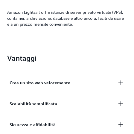
Amazon Lightsail offre istanze di server privato virtuale (VPS),
container, archiviazione, database e altro ancora, facili da usare
e a un prezzo mensile conveniente.
Vantaggi
Crea un sito web velocemente
Crea un sito Web o un'applicazione in pochi clic.
Scalabilità semplificata
Configura automaticamente gli ambienti di rete,
accesso e sicurezza.
Scala facilmente man mano che cresci o migra le tue
Sicurezza e affidabilità
risorse al più ampio ecosistema AWS, come Amazon