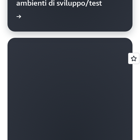
ambienti di sviluppo/test
 il blog