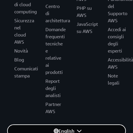
di cloud
Centro
del
PHP su
computing
di
Supporto
AWS
Sicurezza
architettura
AWS
JavaScript
nel
Domande
Accedi ai
su AWS
cloud
frequenti
consigli
AWS
tecniche
degli
Novità
e
esperti
relative
Blog
Accessibilit
ai
AWS
Comunicati
prodotti
stampa
Note
Report
legali
degli
analisti
Partner
AWS
English