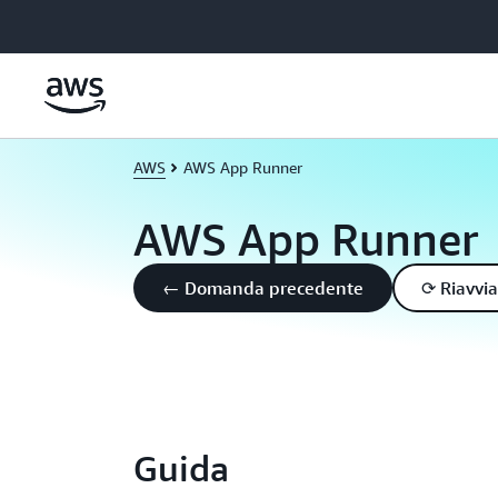
Passa al contenuto principale
AWS
AWS App Runner
AWS App Runner
← Domanda precedente
⟳ Riavvia
Guida