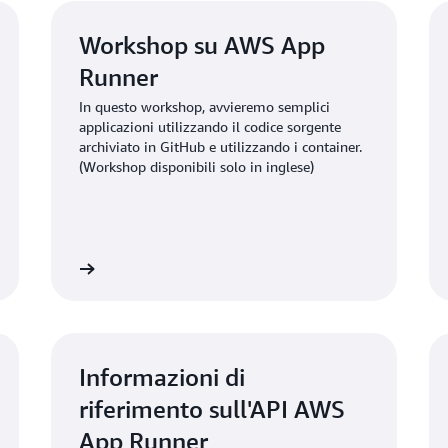
conviene utilizzare Amazon
gamma più completa di funz
Workshop su AWS App
Runner
In questo workshop, avvieremo semplici
applicazioni utilizzando il codice sorgente
archiviato in GitHub e utilizzando i container.
(Workshop disponibili solo in inglese)
al workshop
Vai alla gui
Informazioni di
riferimento sull'API AWS
App Runner