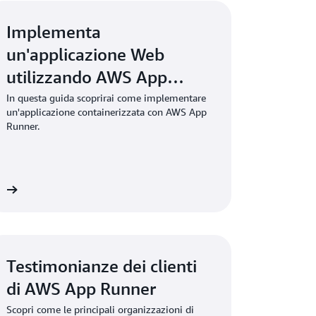
 ECS con AWS Fargate per usufruire di una
ionalità.
Implementa
un'applicazione Web
utilizzando AWS App
Runner
In questa guida scoprirai come implementare
un'applicazione containerizzata con AWS App
Runner.
da
Testimonianze dei clienti
di AWS App Runner
Scopri come le principali organizzazioni di