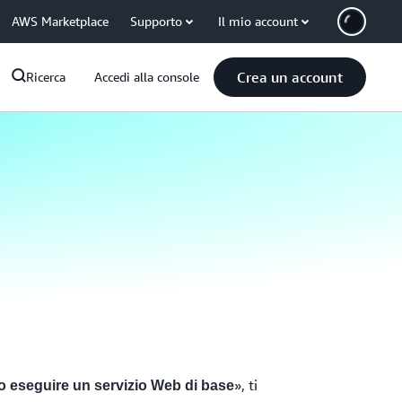
AWS Marketplace
Supporto
Il mio account
Crea un account
Ricerca
Accedi alla console
», ti
o eseguire un servizio Web di base