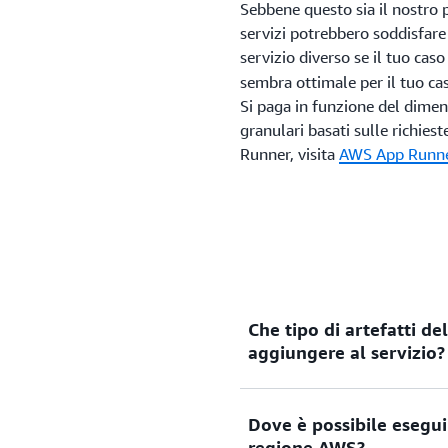
Sebbene questo sia il nostro p
servizi potrebbero soddisfare
servizio diverso se il tuo cas
sembra ottimale per il tuo ca
Si paga in funzione del dime
granulari basati sulle richiest
Runner, visita
AWS App Runn
Che tipo di artefatti de
aggiungere al servizio?
Immagini di container, codi
Dove è possibile eseguir
regione AWS?