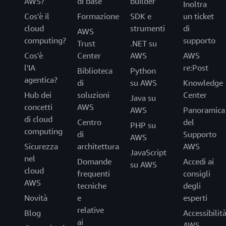
AWS?
di base
builder
Inoltra
Cos'è il
Formazione
SDK e
un ticket
cloud
strumenti
di
AWS
computing?
supporto
Trust
.NET su
Cos'è
Center
AWS
AWS
l'IA
re:Post
Biblioteca
Python
agentica?
di
su AWS
Knowledge
Hub dei
soluzioni
Center
Java su
concetti
AWS
AWS
Panoramica
di cloud
Centro
del
PHP su
computing
di
Supporto
AWS
Sicurezza
architettura
AWS
JavaScript
nel
Domande
Accedi ai
su AWS
cloud
frequenti
consigli
AWS
tecniche
degli
Novità
e
esperti
relative
Blog
Accessibilit
ai
AWS