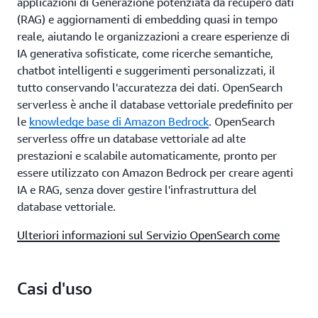
applicazioni di Generazione potenziata da recupero dati
(RAG) e aggiornamenti di embedding quasi in tempo
reale, aiutando le organizzazioni a creare esperienze di
IA generativa sofisticate, come ricerche semantiche,
chatbot intelligenti e suggerimenti personalizzati, il
tutto conservando l'accuratezza dei dati. OpenSearch
serverless è anche il database vettoriale predefinito per
le
knowledge base di Amazon Bedrock
. OpenSearch
serverless offre un database vettoriale ad alte
prestazioni e scalabile automaticamente, pronto per
essere utilizzato con Amazon Bedrock per creare agenti
IA e RAG, senza dover gestire l'infrastruttura del
database vettoriale.
Ulteriori informazioni sul Servizio OpenSearch come
database vettoriale
Casi d'uso
Trasformazione e acquisizione dei dati
completamente gestite