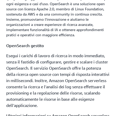
completa, grazie a crittografia avanzata, controlli di
ogni esigenza e casi d'uso. OpenSearch è una soluzione open
accesso a livello di indice e implementazioni multi-
source con licenza Apache 2.0, membro di Linux Foundation,
AZ per un'elevata disponibilità. I cluster gestiti,
sostenuta da AWS e da una community in continua crescita.
inoltre, aggiungono un ulteriore strato di protezione
Insieme, promuoviamo l'innovazione e aiutiamo le
organizzazioni a creare esperienze di ricerca avanzate,
a livello di documento.
implementare funzionalità di IA e ottenere approfondimenti
pratici e operativi con maggiore efficienza.
OpenSearch gestito
Esegui i carichi di lavoro di ricerca in modo immediato,
senza il fastidio di configurare, gestire e scalare i cluster
OpenSearch. Il servizio OpenSearch offre la potenza
della ricerca open source con tempi di risposta interattivi
in millisecondi. Inoltre, Amazon OpenSearch serverless
consente la ricerca e l'analisi dei log senza effettuare il
provisioning e la regolazione delle risorse, scalando
automaticamente le risorse in base alle esigenze
dell'applicazione.
Ulteriori informazioni su Amazon OpenSearch serverless