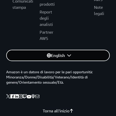
Comunicati
prodotti
stampa
Note
Report
legali
degli
analisti
Partner
AWS
English
Amazon è un datore di lavoro per le pari opportunità:
Minoranza/Donne/Disabilità/Veterano/Identità di
genere/Orientamento sessuale/Età.
Torna all'inizio