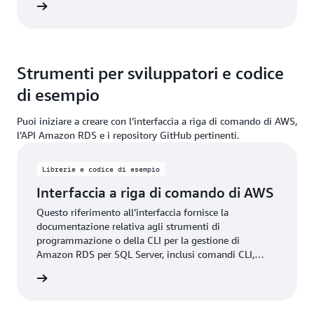
rmazioni
Strumenti per sviluppatori e codice
di esempio
Puoi iniziare a creare con l’interfaccia a riga di comando di AWS,
l’API Amazon RDS e i repository GitHub pertinenti.
Librerie e codice di esempio
Interfaccia a riga di comando di AWS
Questo riferimento all’interfaccia fornisce la
documentazione relativa agli strumenti di
programmazione o della CLI per la gestione di
Amazon RDS per SQL Server, inclusi comandi CLI,
sintassi ed esempi di comandi comuni.
rmazioni