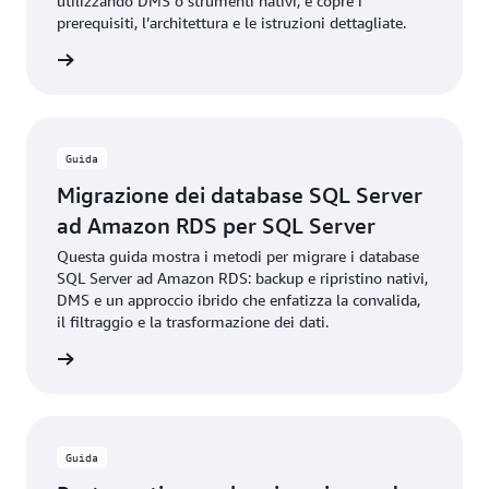
utilizzando DMS o strumenti nativi, e copre i
prerequisiti, l’architettura e le istruzioni dettagliate.
rmazioni
Guida
Migrazione dei database SQL Server
ad Amazon RDS per SQL Server
Questa guida mostra i metodi per migrare i database
SQL Server ad Amazon RDS: backup e ripristino nativi,
DMS e un approccio ibrido che enfatizza la convalida,
il filtraggio e la trasformazione dei dati.
rmazioni
Guida