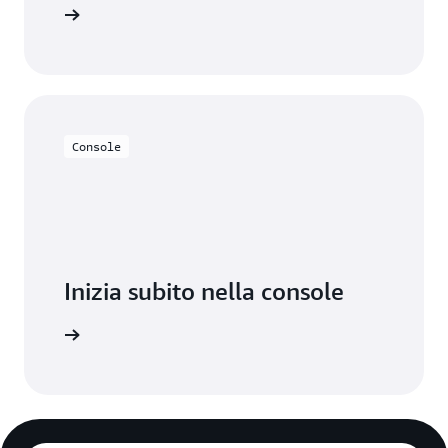
lo gratis
Console
Inizia subito nella console
Accedi