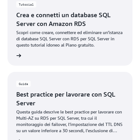
Tutorial
Crea e connetti un database SQL
Server con Amazon RDS
Scopri come creare, connettere ed eliminare un’istanza
di database SQL Server con RDS per SQL Server in
questo tutorial idoneo al Piano gratuito.
rmazioni
Guida
Best practice per lavorare con SQL
Server
Questa guida descrive le best practice per lavorare con
Multi-AZ su RDS per SQL Server, tra cui il
monitoraggio dei failover, l’impostazione del TTL DNS
su un valore inferiore a 30 secondi, l’esclusione di
determinate modalità di ripristino e il test dei tempi di