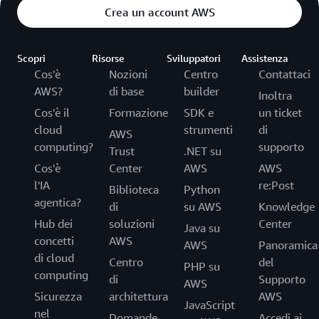
Crea un account AWS
Scopri
Risorse
Sviluppatori
Assistenza
Cos'è
Nozioni
Centro
Contattaci
AWS?
di base
builder
Inoltra
Cos'è il
Formazione
SDK e
un ticket
cloud
strumenti
di
AWS
computing?
supporto
Trust
.NET su
Cos'è
Center
AWS
AWS
l'IA
re:Post
Biblioteca
Python
agentica?
di
su AWS
Knowledge
Hub dei
soluzioni
Center
Java su
concetti
AWS
AWS
Panoramica
di cloud
Centro
del
PHP su
computing
di
Supporto
AWS
Sicurezza
architettura
AWS
JavaScript
nel
Domande
Accedi ai