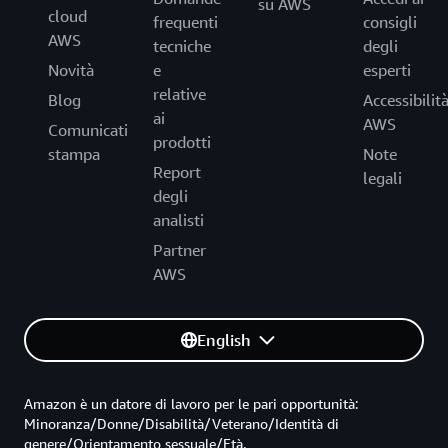
su AWS
cloud
frequenti
consigli
AWS
tecniche
degli
Novità
e
esperti
relative
Blog
Accessibilit
ai
AWS
Comunicati
prodotti
stampa
Note
Report
legali
degli
analisti
Partner
AWS
English
Amazon è un datore di lavoro per le pari opportunità:
Minoranza/Donne/Disabilità/Veterano/Identità di
genere/Orientamento sessuale/Età.