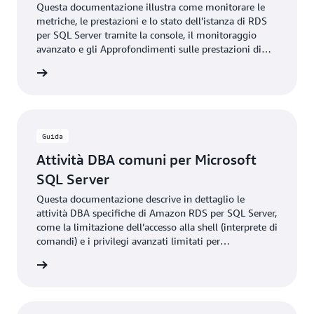
Questa documentazione illustra come monitorare le
metriche, le prestazioni e lo stato dell’istanza di RDS
per SQL Server tramite la console, il monitoraggio
avanzato e gli Approfondimenti sulle prestazioni di
Amazon RDS.
rmazioni
Guida
Attività DBA comuni per Microsoft
SQL Server
Questa documentazione descrive in dettaglio le
attività DBA specifiche di Amazon RDS per SQL Server,
come la limitazione dell’accesso alla shell (interprete di
comandi) e i privilegi avanzati limitati per
un’esperienza di servizio gestito.
rmazioni