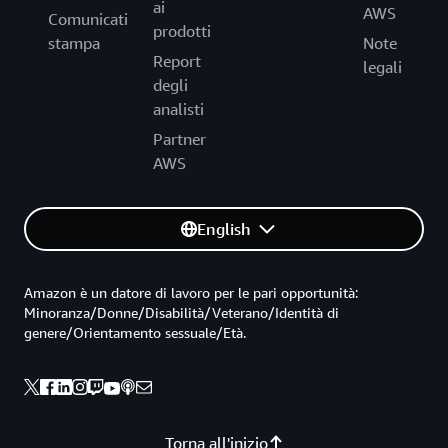
ai
AWS
Comunicati
prodotti
stampa
Note
Report
legali
degli
analisti
Partner
AWS
English
Amazon è un datore di lavoro per le pari opportunità:
Minoranza/Donne/Disabilità/Veterano/Identità di
genere/Orientamento sessuale/Età.
Torna all'inizio