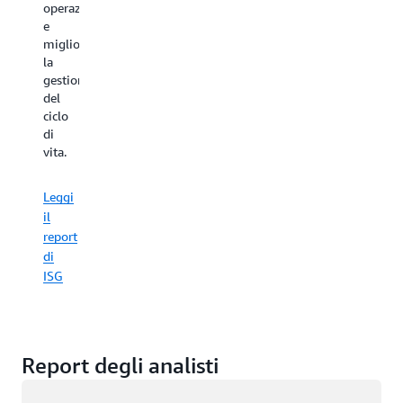
operazioni
e
migliorare
la
gestione
del
ciclo
di
vita.
Leggi
il
report
di
ISG
Report degli analisti
Caricamento in corso