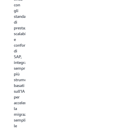
con
gli
standard
di
prestazioni,
scalabilità
e
conformità
di
SAP,
integrando
sempre
più
strumenti
basati
sull'IA
per
accelerare
la
migrazione,
semplificare
le