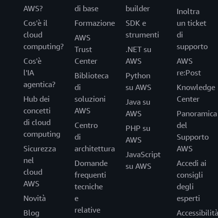
AWS?
di base
builder
Inoltra
Cos'è il
Formazione
SDK e
un ticket
cloud
strumenti
di
AWS
computing?
supporto
Trust
.NET su
Cos'è
Center
AWS
AWS
l'IA
re:Post
Biblioteca
Python
agentica?
di
su AWS
Knowledge
Hub dei
soluzioni
Center
Java su
concetti
AWS
AWS
Panoramica
di cloud
Centro
del
PHP su
computing
di
Supporto
AWS
Sicurezza
architettura
AWS
JavaScript
nel
Domande
Accedi ai
su AWS
cloud
frequenti
consigli
AWS
tecniche
degli
Novità
e
esperti
relative
Blog
Accessibilit