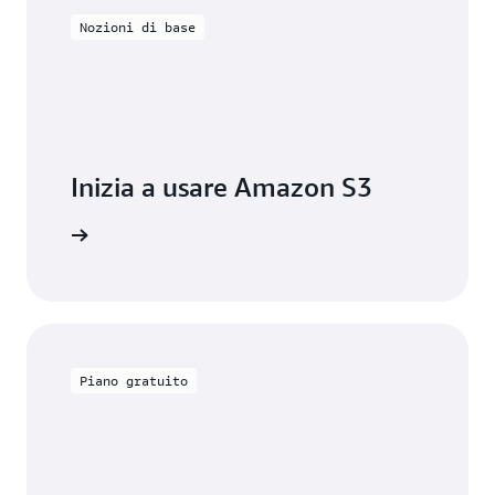
Nozioni di base
Inizia a usare Amazon S3
a a creare
Piano gratuito