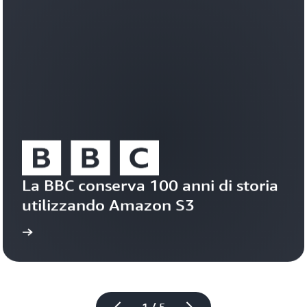
base
Grendene
durevole
e
affidabile.
Scopri
di
più
su
Amazon
S3
Vectors
La BBC conserva 100 anni di storia 
utilizzando Amazon S3
tudio
Leggi il caso di s