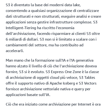
modo conveniente enormi quantità di dati a cui si
S3 è diventato la base dei moderni data lake,
accede frequentemente, sporadicamente o
consentendo a qualsiasi organizzazione di centralizzare
raramente. S3 offre resilienza, flessibilità, latenza e
dati strutturati e non strutturati, eseguire analisi e creare
capacità effettiva di trasmissione, per garantire che
applicazioni senza gestire infrastrutture complesse. S3
l'archiviazione non limiti mai le prestazioni.
Intelligent-Tiering ha riscritto l'economia
dell’archiviazione, facendo risparmiare ai clienti S3 oltre
6 miliardi di dollari. S3 non si è limitato a scalare con i
cambiamenti del settore, ma ha contribuito ad
accelerarli.
Man mano che la formazione sull'IA e l'IA generativa
hanno alzato il livello di ciò che l’archiviazione doveva
fornire, S3 si è evoluto. S3 Express One Zone è la classe
di archiviazione di oggetti cloud più veloce, S3 Tables
offre il supporto nativo di Apache Iceberg e S3 Vectors
fornisce archiviazione vettoriale nativa e query per
applicazioni basate sull’IA.
Ciò che era iniziato come archiviazione per Internet è ora