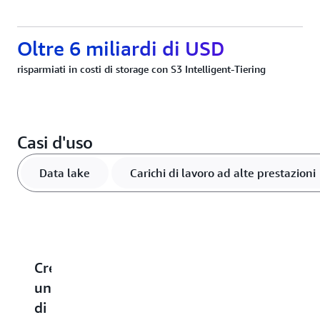
Oltre 6 miliardi di USD
risparmiati in costi di storage con S3 Intelligent-Tiering
Casi d'uso
Data lake
Carichi di lavoro ad alte prestazioni
Crea
Velocizza
Scala
Ottimizza
E
un'architettura
le
e
l'archiviazi
il
di
applicazioni
differenzia
vettoriale
b