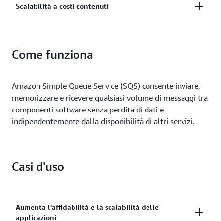
Scalabilità a costi contenuti
e gestisci centralmente le tue chiavi utilizzando AWS
Key Management.
Dimensiona in maniera elastica ed economicamente
vantaggiosa in base all'utilizzo, così da non doverti
Come funziona
preoccupare della pianificazione della capacità e del
pre-provisioning.
Amazon Simple Queue Service (SQS) consente inviare,
memorizzare e ricevere qualsiasi volume di messaggi tra
componenti software senza perdita di dati e
indipendentemente dalla disponibilità di altri servizi.
Casi d'uso
Aumenta l'affidabilità e la scalabilità delle
applicazioni