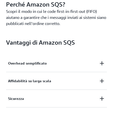
Perché Amazon SQS?
Scopri il modo in cui le code first-in-first-out (FIFO)
aiutano a garantire che i messaggi inviati ai sistemi siano
pubblicati nell’ordine corretto.
Vantaggi di Amazon SQS
Overhead semplificato
Elimina le spese generali senza costi iniziali e senza
Affidabilità su larga scala
dover gestire il software o mantenere
l'infrastruttura.
Fornisci in modo affidabile grandi volumi di dati, a
Sicurezza
qualsiasi livello di velocità di trasmissione effettiva,
senza perdere messaggi o richiedere la disponibilità
Invia in modo sicuro dati sensibili tra le applicazioni
di altri servizi.