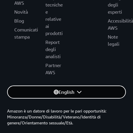
AWS
tecniche
degli
Novità
e
esperti
relative
Blog
Accessibilit
ai
AWS
Comunicati
prodotti
stampa
Note
Report
legali
degli
analisti
Partner
AWS
English
Amazon è un datore di lavoro per le pari opportunità:
Minoranza/Donne/Disabilità/Veterano/Identità di
genere/Orientamento sessuale/Età.