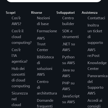
Scopri
Risorse
Sviluppatori
Assistenza
Cos'è
Nozioni
Centro
Contattaci
AWS?
di base
builder
Inoltra
Cos'è il
Formazione
SDK e
un ticket
cloud
strumenti
di
AWS
computing?
supporto
Trust
.NET su
Cos'è
Center
AWS
AWS
l'IA
re:Post
Biblioteca
Python
agentica?
di
su AWS
Knowledge
Hub dei
soluzioni
Center
Java su
concetti
AWS
AWS
Panoramica
di cloud
Centro
del
PHP su
computing
di
Supporto
AWS
Sicurezza
architettura
AWS
JavaScript
nel
Domande
Accedi ai
su AWS
cloud
frequenti
consigli