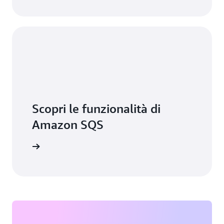
Scopri le funzionalità di
Amazon SQS
pri di più