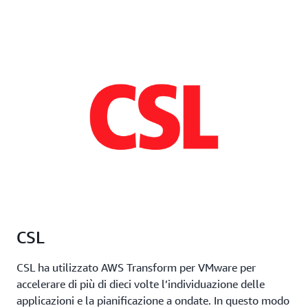
di
si
in
e
pr
un
c
co
pr
pe
l'
pe
l'
di
de
CSL
CSL ha utilizzato AWS Transform per VMware per
accelerare di più di dieci volte l’individuazione delle
applicazioni e la pianificazione a ondate. In questo modo