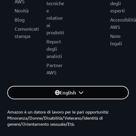
AWS
tecniche
degli
Novità
e
esperti
relative
Blog
Accessibilit
ai
AWS
Comunicati
prodotti
stampa
Note
Report
legali
degli
analisti
Partner
AWS
English
Amazon è un datore di lavoro per le pari opportunità:
Minoranza/Donne/Disabilità/Veterano/Identità di
genere/Orientamento sessuale/Età.