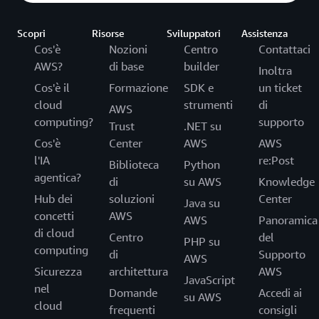
Scopri
Risorse
Sviluppatori
Assistenza
Cos'è
Nozioni
Centro
Contattaci
AWS?
di base
builder
Inoltra
Cos'è il
Formazione
SDK e
un ticket
cloud
strumenti
di
AWS
computing?
supporto
Trust
.NET su
Cos'è
Center
AWS
AWS
l'IA
re:Post
Biblioteca
Python
agentica?
di
su AWS
Knowledge
Hub dei
soluzioni
Center
Java su
concetti
AWS
AWS
Panoramica
di cloud
Centro
del
PHP su
computing
di
Supporto
AWS
Sicurezza
architettura
AWS
JavaScript
nel
Domande
Accedi ai
su AWS
cloud
frequenti
consigli