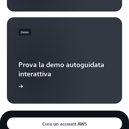
Demo
Prova la demo autoguidata
interattiva
in azione
Crea un account AWS