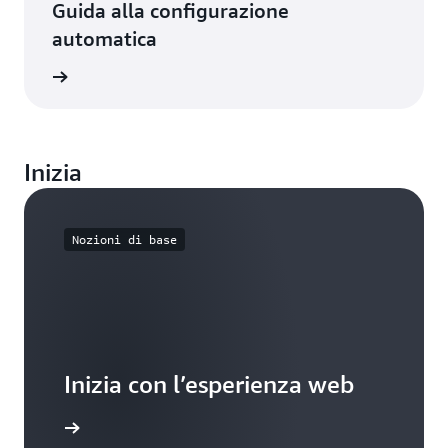
Guida alla configurazione
automatica
rmazioni
Inizia
Nozioni di base
Inizia con l’esperienza web
zia da qui