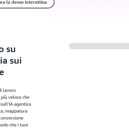
ora la demo interattiva
ro su
a sui
e
di lavoro
più veloce che
sull’IA agentica
rta, mappatura
 conversione
odo che i tuoi