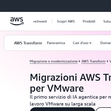
Passa al contenuto principale
re:Invent
Scopri AWS
Prodotti
Solu
AWS Transform
Panoramica
Casi d'uso
Doman
Migrazione e modernizzazione
AWS Transform
Migrazioni AWS T
per VMware
Il primo servizio di IA agentica per m
lavoro VMware su larga scala