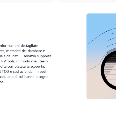
nformazioni dettagliate
rete, metadati del database e
ale dei dati. Il servizio supporta
ni RVTools, in modo che i team
olta completata la scoperta,
l TCO e casi aziendali in pochi
inanziaria di cui hanno bisogno
zza.