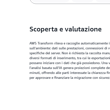
Scoperta e valutazione
AWS Transform rileva e raccoglie automaticamente i
sull'ambiente: dati sulle prestazioni, connessioni di 
specifiche del server. Non è richiesta la raccolta manu
diversi formati di inserimento, tra cui le esportazio
possano iniziare con i dati che già possiedono. Una v
l'analisi basata sull'IA genera proiezioni complete de
minuti, offrendo alle parti interessate la chiarezza f
per approvare e finanziare la migrazione con sicure