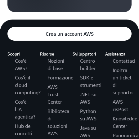
Crea un account AWS
Scopri
Risorse
Sviluppatori
Assistenza
Cos'è
Nozioni
Centro
Contattaci
AWS?
di base
builder
Inoltra
Cos'è il
Formazione
SDK e
un ticket
cloud
strumenti
di
AWS
computing?
supporto
Trust
.NET su
Cos'è
Center
AWS
AWS
l'IA
re:Post
Biblioteca
Python
agentica?
di
su AWS
Knowledge
Hub dei
soluzioni
Center
Java su
concetti
AWS
AWS
Panoramica