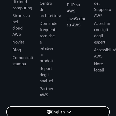
di cloud
Centro
del
PHP su
computing
di
Supporto
AWS
Sicurezza
architettura
AWS
JavaScript
nel
Domande
Accedi ai
su AWS
cloud
frequenti
consigli
AWS
tecniche
degli
Novità
e
esperti
relative
Blog
Accessibilit
ai
AWS
Comunicati
prodotti
stampa
Note
Report
legali
degli
analisti
Partner
AWS
English