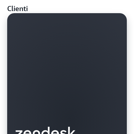
Ospita le applicazioni multicast (trasmissione uno a
Clienti
molti) che si dimensionano in base alla domanda,
senza dover acquistare e gestire hardware
personalizzato.