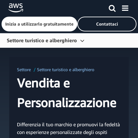
Inizia a utilizzarlo gratuitamente
Contattaci
Passa al contenuto principale
Settore turistico e alberghiero
Panoramica
Aree di soluzione
Settore
Settore turistico e alberghiero
Segmenti
Vendita e
IA generativa
Personalizzazione
Casi di studio
Partner
Differenzia il tuo marchio e promuovi la fedeltà
Risorse
con esperienze personalizzate degli ospiti
Blog