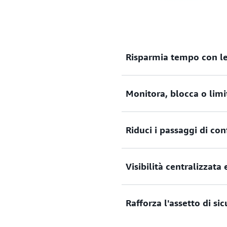
Risparmia tempo con le
Risparmia tempo con le reg
Monitora, blocca o limi
tempo alla creazione di app
Monitora, blocca o limita pi
Riduci i passaggi di co
Visibilità centralizzata 
Accelera la configurazione 
consolidata che riduce la c
dell'implementazione della 
Rafforza l'assetto di si
Un'unica interfaccia comple
con le protezioni specializza