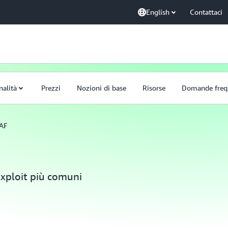
English
Contattaci
nalità
Prezzi
Nozioni di base
Risorse
Domande freq
AF
exploit più comuni