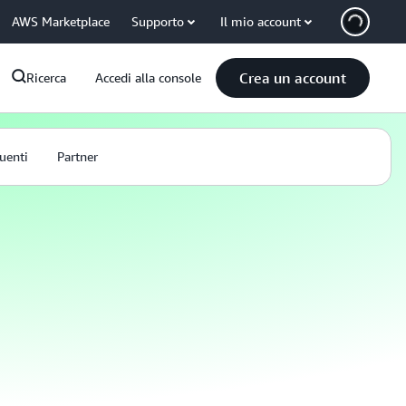
AWS Marketplace
Supporto
Il mio account
Crea un account
Ricerca
Accedi alla console
uenti
Partner