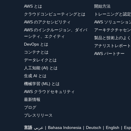
AWS とは
開始方法
クラウドコンピューティングとは
トレーニングと認定
AWS のアクセシビリティ
AWS ソリューシ
AWS のインクルージョン、ダイバ
アーキテクチャセン
ーシティ、エクイティ
製品と技術上のよく
DevOps とは
アナリストレポート
コンテナとは
AWS パートナー
データレイクとは
人工知能 (AI) とは
生成 AI とは
機械学習 (ML) とは
AWS クラウドセキュリティ
最新情報
ブログ
プレスリリース
言語
عربي
Bahasa Indonesia
Deutsch
English
Esp