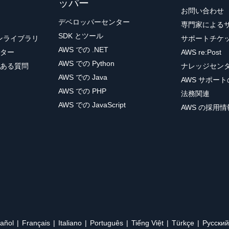
ッパー
お問い合わせ
デベロッパーセンター
専門家による
SDK とツール
ョンライブラリ
サポートチケ
AWS での .NET
ター
AWS re:Post
AWS での Python
ある質問
ナレッジセン
AWS での Java
AWS サポー
AWS での PHP
法務関連
AWS での JavaScript
AWS の採用情
añol
Français
Italiano
Português
Tiếng Việt
Türkçe
Ρусский