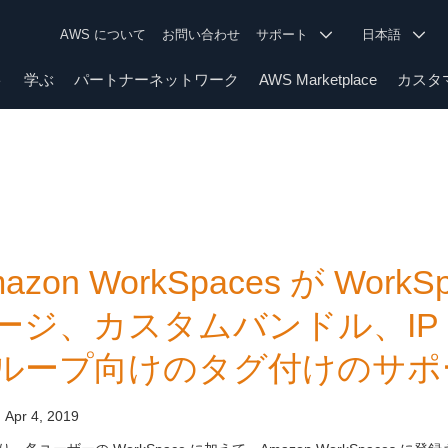
AWS について
お問い合わせ
サポート
日本語
ト
学ぶ
パートナーネットワーク
AWS Marketplace
カスタ
azon WorkSpaces が Wo
ージ、カスタムバンドル、IP
ループ向けのタグ付けのサポ
:
Apr 4, 2019