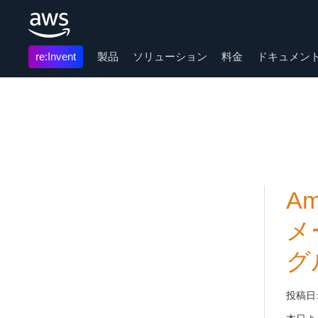
re:Invent
製品
ソリューション
料金
ドキュメン
メインコンテンツに移動
Am
メ
グ
投稿日