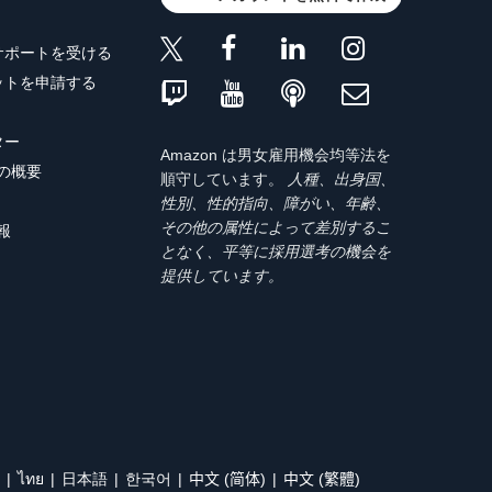
サポートを受ける
ットを申請する
ター
Amazon は男女雇用機会均等法を
トの概要
順守しています。
人種、出身国、
性別、性的指向、障がい、年齢、
その他の属性によって差別するこ
報
となく、平等に採用選考の機会を
提供しています。
ไทย
日本語
한국어
中文 (简体)
中文 (繁體)