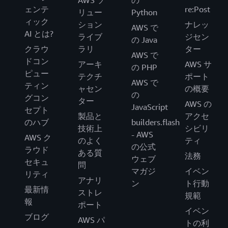
AWS ソ
の
ェンテ
re:Post
リュー
Python
ィック
ション
ナレッ
AWS で
AI とは?
ライブ
ジセン
の Java
クラウ
ラリ
ター
AWS で
ドコン
アーキ
AWS サ
の PHP
ピュー
テクチ
ポート
AWS で
ティン
ャセン
の概要
の
グコン
ター
AWS の
JavaScript
セプト
製品と
アクセ
のハブ
builders.flash
技術上
シビリ
- AWS
AWS ク
のよく
ティ
の公式
ラウド
ある質
法務
ウェブ
セキュ
問
マガジ
イベン
リティ
アナリ
ン
ト行動
最新情
ストレ
規範
報
ポート
イベン
ブログ
AWS パ
トの利