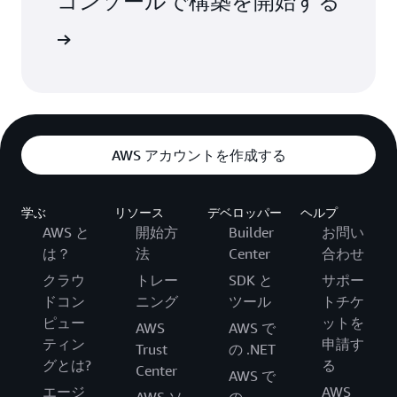
コンソールで構築を開始する
インイン
AWS アカウントを作成する
学ぶ
リソース
デベロッパー
ヘルプ
AWS と
開始方
Builder
お問い
は？
法
Center
合わせ
クラウ
トレー
SDK と
サポー
ドコン
ニング
ツール
トチケ
ピュー
ットを
AWS
AWS で
ティン
申請す
Trust
の .NET
グとは?
る
Center
AWS で
エージ
AWS