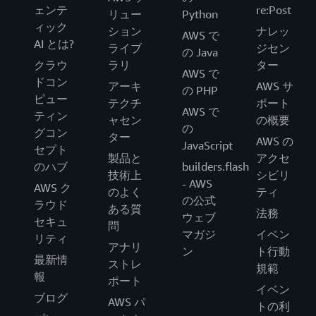
ェンテ
re:Post
リュー
Python
ィック
ション
ナレッ
AWS で
AI とは?
ライブ
ジセン
の Java
クラウ
ラリ
ター
AWS で
ドコン
アーキ
AWS サ
の PHP
ピュー
テクチ
ポート
AWS で
ティン
ャセン
の概要
の
グコン
ター
AWS の
JavaScript
セプト
製品と
アクセ
のハブ
builders.flash
技術上
シビリ
- AWS
AWS ク
のよく
ティ
の公式
ラウド
ある質
法務
ウェブ
セキュ
問
マガジ
イベン
リティ
アナリ
ン
ト行動
最新情
ストレ
規範
報
ポート
イベン
ブログ
AWS パ
トの利