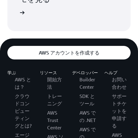
リを見る
AWS アカウントを作成する
学ぶ
リソース
デベロッパー
ヘルプ
AWS と
開始方
Builder
お問い
は？
法
Center
合わせ
クラウ
トレー
SDK と
サポー
ドコン
ニング
ツール
トチケ
ピュー
ットを
AWS
AWS で
ティン
申請す
Trust
の .NET
グとは?
る
Center
AWS で
エージ
AWS
AWS ソ
の