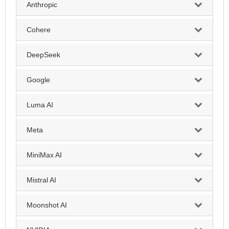
Anthropic
Cohere
DeepSeek
Google
Luma AI
Meta
MiniMax AI
Mistral AI
Moonshot AI