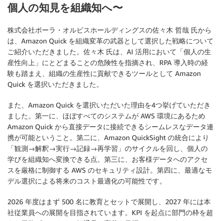
個人の知見を組織知へ〜
株式会社ポーラ・オルビスホールディングスの佐々木 哲哉 氏から
は、Amazon Quick を組織変革の武器として選択した戦略について
ご紹介いただきました。佐々木 氏は、AI 活用において「個人の生
産性向上」にとどまることの危険性を指摘され、RPA 導入時の経
験も踏まえ、組織の生産性に貢献できるツールとして Amazon
Quick を選択いただきました。
また、Amazon Quick を選択いただいた理由を4つ挙げていただき
ました。第一に、ほぼすべてのシステムが AWS 環境にあるため
Amazon Quick から直接データに接続できるシームレスなデータ連
携が可能ということ。第二に、Amazon QuickSight の統合により
「観測→解釈→実行→記録→再学習」のサイクルを回し、個人の
学びを組織知へ変換できる点。第三に、お客様データへのアクセ
スを厳格に制御する AWS のセキュリティ設計。第四に、最適なモ
デル選択による将来のコスト最適化の可能性です。
2026 年度はまず 500 名に教育とセットで展開し、2027 年には本
社従業員への展開を目指されています。KPI を起点に部門の枠を超