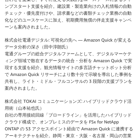
ンプスタート支援を紹介。建設業・製造業向けの入札情報の自動
チェック・優先度付けや、請求書などの書類チェック業務の自動
化などのユースケースに加え、初期費用無償の伴走支援キャンペ
ーンも案内されました。
株式会社電通デジタル: 可視化の先へ — Amazon Quick が変える
データ分析の深さ（田中淳朗氏）
電通グループの総合デジタルファームとして、デジタルマーケテ
ィング領域で散在するデータの統合・分析を Amazon Quick で実
現する支援を紹介。観光情報サイトの多言語チャットボット分析
で Amazon Quick リサーチにより数十分で示唆を導出した事例を
共有し、ライト・ミドル・フルコンサルの 3 段階の支援プランを
案内されました。
株式会社 TOKAI コミュニケーションズ: ハイブリッドクラウド活
用術（山本祐也氏）
自社の専用接続回線「ブロードライン」を活用したハイブリッド
クラウド構成で、オンプレミスのデータを FSx for NetApp
ONTAP の S3 アクセスポイント経由で Amazon Quick に連携する
アーキテクチャを紹介。静岡・東京・大阪・名古屋・岡山の営業