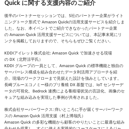
Quick に関する支援内容のご紹介
後半のパートナーセッションでは、5社のパートナー企業がライト
ニングトーク形式で Amazon Quickの活用支援サービスを紹介しま
した。なお、本イベントでご紹介できなかったパートナー企業
の Amazon Quick 活用支援サービスについては、本記事末尾にリ
ンクを掲載しておりますので、そちらもぜひご覧ください。
KDDIアイレット株式会社: Amazon Quick で加速させる現場
の DX（北野涼平氏）
KDDI グループの一員として、Amazon Quick の標準機能と独自の
サーバーレス構成を組み合わせたデータ利活用アプローチを紹
介。現場のワークフローまで見据えた設計を強みとしています。
長崎ブルーエコノミー様のブリ養殖 DX 基盤では、IoT センサーデ
ータの可視化、Bedrock 連携による養殖場状況の言語化、画像のセ
キュアな組み込みを実現した事例が共有されました。
株式会社サーバーワークス: 痒いところに手が届くサーバーワーク
スの Amazon Quick 活用支援（村上博哉氏）
Amazon Quick の多彩な機能から顧客のやりたいことに最適な組み
合わせを提案し、すぐに使える実践的なユースケースによるジャ