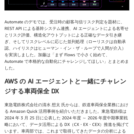
Automate のデモでは、受注時の顧客与信リスク判定を題材に、
REST API による基幹システム連携、AI エージェントによる名寄せ
とリスク評価、構造化アウトプットによる正確なデータ引き継
ぎ、そしてリスクレベルに応じた並列処理（ローリスクは自動承
認、ハイリスクはヒューマン・イン・ザ・ループで人間が介入）
を実演しました。加藤は「まず Flows で小さく始めて、
Automate で本格的な自動化にチャレンジしてほしい」とまとめま
した。
AWS の AI エージェントと一緒にチャレン
ジする車両保全 DX
東急電鉄株式会社の清水 想太 氏からは、鉄道車両保全業務におけ
る Amazon Quick 活用事例を紹介いただきました。東急電鉄様は
2024 年 3 月 25 日に公表した 2024 年度 ～ 2026 年度中期事業戦
略において、データ活用による DX（CX・EX・CEX）推進を掲げて
います。車両部では、これまで取得してきたデータの分析による