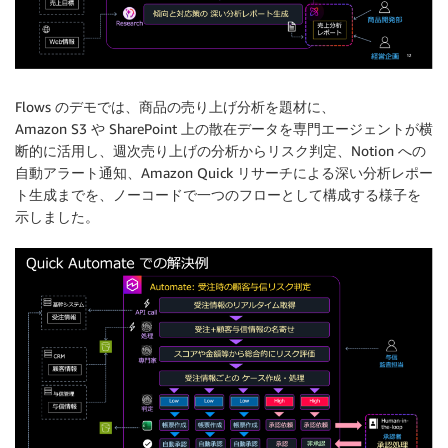
Flows のデモでは、商品の売り上げ分析を題材に、
Amazon S3 や SharePoint 上の散在データを専門エージェントが横
断的に活用し、週次売り上げの分析からリスク判定、Notion への
自動アラート通知、Amazon Quick リサーチによる深い分析レポー
ト生成までを、ノーコードで一つのフローとして構成する様子を
示しました。