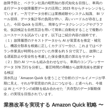
故障予防と、ベテラン社員の暗黙知の形式知化を目指し、車両の
走行データや故障履歴データの活用に 2023 年からチャレンジをし
ています。一方でデータ分析には業務経験やシステム知識、 BI ツ
ール習得、データ集計等の負荷が伴い、高いハードルが存在しま
した。今回 Quick を活用し、簡単なデータクレンジングやグラフ
化、仮説検証を自然言語を用いて簡単に自動化することで複数の
ユースケースを試みています。以下はご紹介内容の抜粋です。
（１）故障履歴のテキストデータから AI が装置名を推定・補完
し、機器分類表を根拠に正しくカテゴリー分け。これまではベテ
ラン作業員が時間をかけていた作業を約 5 分で完了し、故障によ
る遅延防止や安全性を考慮した保全優先度の算出をサポート
（２）別の AI ツールも組み合わせながら、車両のコンプレッサー
データ 378 万行を分析し、蓄圧時間の乖離から故障兆候を把握す
る検証
清水氏は「Amazon Quick を使うことで分析のゴールイメージが早
期に見え、それが学習意欲の向上につながる」と述べられ、今後
は AI とベテランの経験を組み合わせた「共存型のデータ駆動保
全」の実現を目指されています。
業務改革を実現する Amazon Quick 戦略 〜