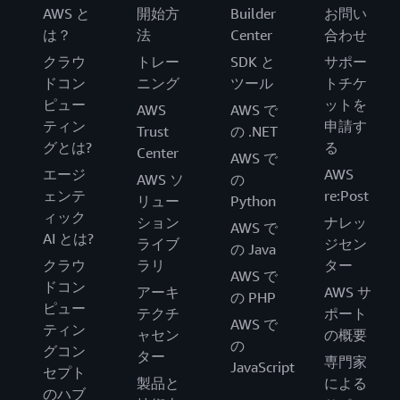
AWS と
開始方
Builder
お問い
は？
法
Center
合わせ
クラウ
トレー
SDK と
サポー
ドコン
ニング
ツール
トチケ
ピュー
ットを
AWS
AWS で
ティン
申請す
Trust
の .NET
グとは?
る
Center
AWS で
エージ
AWS
AWS ソ
の
ェンテ
re:Post
リュー
Python
ィック
ション
ナレッ
AWS で
AI とは?
ライブ
ジセン
の Java
クラウ
ラリ
ター
AWS で
ドコン
アーキ
AWS サ
の PHP
ピュー
テクチ
ポート
AWS で
ティン
ャセン
の概要
の
グコン
ター
専門家
JavaScript
セプト
製品と
による
のハブ